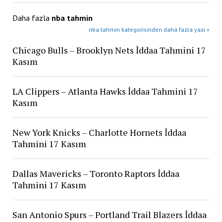
Daha fazla
nba tahmin
nba tahmin kategorisinden daha fazla yazı »
Chicago Bulls – Brooklyn Nets İddaa Tahmini 17
Kasım
LA Clippers – Atlanta Hawks İddaa Tahmini 17
Kasım
New York Knicks – Charlotte Hornets İddaa
Tahmini 17 Kasım
Dallas Mavericks – Toronto Raptors İddaa
Tahmini 17 Kasım
San Antonio Spurs – Portland Trail Blazers İddaa