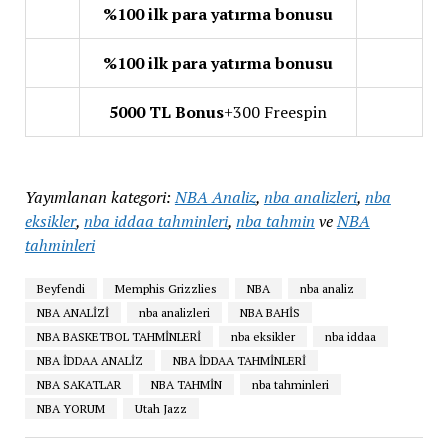
%100 ilk para yatırma bonusu
%100 ilk para yatırma bonusu
5000 TL Bonus
+300 Freespin
Yayımlanan kategori:
NBA Analiz
,
nba analizleri
,
nba
eksikler
,
nba iddaa tahminleri
,
nba tahmin
ve
NBA
tahminleri
Beyfendi
Memphis Grizzlies
NBA
nba analiz
NBA ANALİZİ
nba analizleri
NBA BAHİS
NBA BASKETBOL TAHMİNLERİ
nba eksikler
nba iddaa
NBA İDDAA ANALİZ
NBA İDDAA TAHMİNLERİ
NBA SAKATLAR
NBA TAHMİN
nba tahminleri
NBA YORUM
Utah Jazz