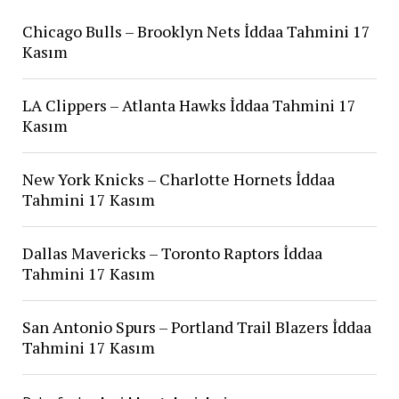
Chicago Bulls – Brooklyn Nets İddaa Tahmini 17
Kasım
LA Clippers – Atlanta Hawks İddaa Tahmini 17
Kasım
New York Knicks – Charlotte Hornets İddaa
Tahmini 17 Kasım
Dallas Mavericks – Toronto Raptors İddaa
Tahmini 17 Kasım
San Antonio Spurs – Portland Trail Blazers İddaa
Tahmini 17 Kasım