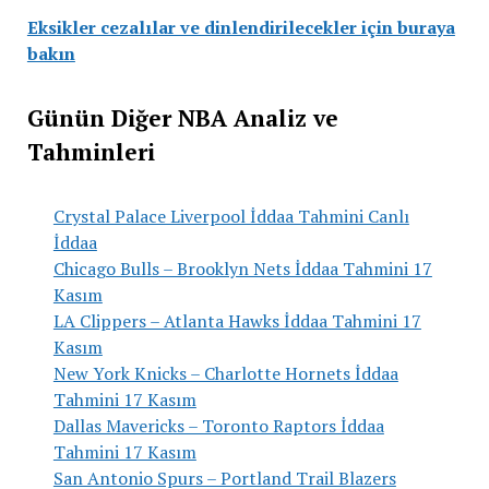
Eksikler cezalılar ve dinlendirilecekler için buraya
bakın
Günün Diğer NBA Analiz ve
Tahminleri
Crystal Palace Liverpool İddaa Tahmini Canlı
İddaa
Chicago Bulls – Brooklyn Nets İddaa Tahmini 17
Kasım
LA Clippers – Atlanta Hawks İddaa Tahmini 17
Kasım
New York Knicks – Charlotte Hornets İddaa
Tahmini 17 Kasım
Dallas Mavericks – Toronto Raptors İddaa
Tahmini 17 Kasım
San Antonio Spurs – Portland Trail Blazers