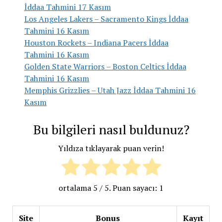
İddaa Tahmini 17 Kasım
Los Angeles Lakers – Sacramento Kings İddaa
Tahmini 16 Kasım
Houston Rockets – Indiana Pacers İddaa
Tahmini 16 Kasım
Golden State Warriors – Boston Celtics İddaa
Tahmini 16 Kasım
Memphis Grizzlies – Utah Jazz İddaa Tahmini 16
Kasım
Bu bilgileri nasıl buldunuz?
Yıldıza tıklayarak puan verin!
ortalama
5
/ 5. Puan sayacı:
1
Site
Bonus
Kayıt