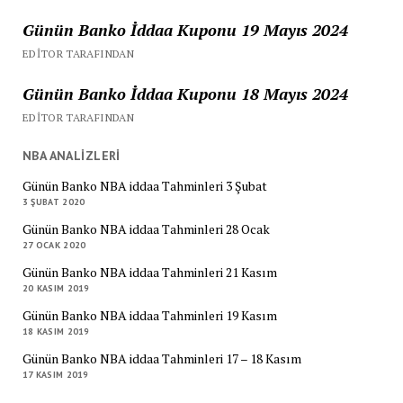
Günün Banko İddaa Kuponu 19 Mayıs 2024
EDITOR TARAFINDAN
Günün Banko İddaa Kuponu 18 Mayıs 2024
EDITOR TARAFINDAN
NBA ANALIZLERI
Günün Banko NBA iddaa Tahminleri 3 Şubat
3 ŞUBAT 2020
Günün Banko NBA iddaa Tahminleri 28 Ocak
27 OCAK 2020
Günün Banko NBA iddaa Tahminleri 21 Kasım
20 KASIM 2019
Günün Banko NBA iddaa Tahminleri 19 Kasım
18 KASIM 2019
Günün Banko NBA iddaa Tahminleri 17 – 18 Kasım
17 KASIM 2019