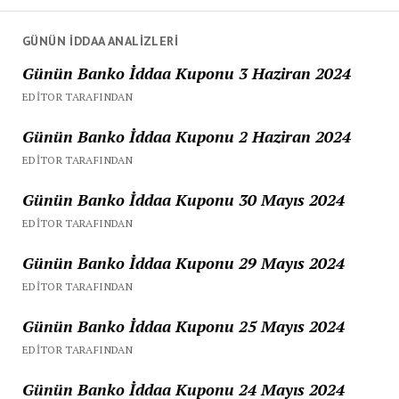
GÜNÜN İDDAA ANALIZLERI
Günün Banko İddaa Kuponu 3 Haziran 2024
EDITOR TARAFINDAN
Günün Banko İddaa Kuponu 2 Haziran 2024
EDITOR TARAFINDAN
Günün Banko İddaa Kuponu 30 Mayıs 2024
EDITOR TARAFINDAN
Günün Banko İddaa Kuponu 29 Mayıs 2024
EDITOR TARAFINDAN
Günün Banko İddaa Kuponu 25 Mayıs 2024
EDITOR TARAFINDAN
Günün Banko İddaa Kuponu 24 Mayıs 2024