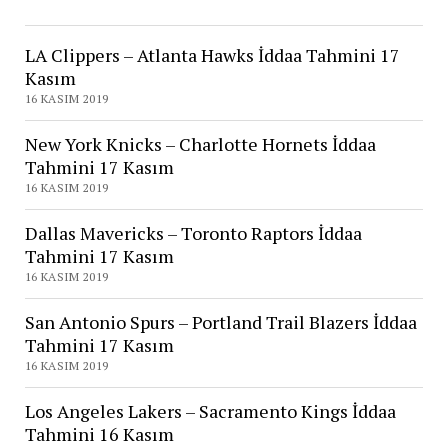
LA Clippers – Atlanta Hawks İddaa Tahmini 17
Kasım
16 KASIM 2019
New York Knicks – Charlotte Hornets İddaa
Tahmini 17 Kasım
16 KASIM 2019
Dallas Mavericks – Toronto Raptors İddaa
Tahmini 17 Kasım
16 KASIM 2019
San Antonio Spurs – Portland Trail Blazers İddaa
Tahmini 17 Kasım
16 KASIM 2019
Los Angeles Lakers – Sacramento Kings İddaa
Tahmini 16 Kasım