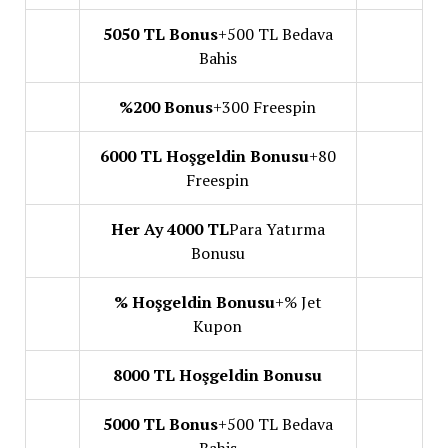
5050 TL Bonus
+500 TL Bedava
Bahis
%200 Bonus
+300 Freespin
6000 TL Hoşgeldin Bonusu
+80
Freespin
Her Ay 4000 TL
Para Yatırma
Bonusu
% Hoşgeldin Bonusu
+% Jet
Kupon
8000 TL Hoşgeldin Bonusu
5000 TL Bonus
+500 TL Bedava