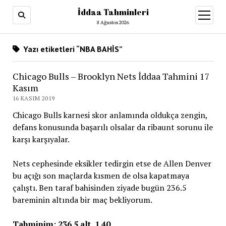
İddaa Tahminleri
menüy
aç
8 Ağustos 2026
Yazı etiketleri “NBA BAHİS”
Chicago Bulls – Brooklyn Nets İddaa Tahmini 17
Kasım
16 KASIM 2019
Chicago Bulls karnesi skor anlamında oldukça zengin,
defans konusunda başarılı olsalar da ribaunt sorunu ile
karşı karşıyalar.
Nets cephesinde eksikler tedirgin etse de Allen Denver
bu açığı son maçlarda kısmen de olsa kapatmaya
çalıştı. Ben taraf bahisinden ziyade bugün 236.5
bareminin altında bir maç bekliyorum.
Tahminim: 236.5 alt, 1.40