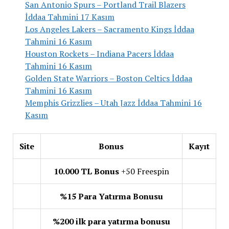
San Antonio Spurs – Portland Trail Blazers
İddaa Tahmini 17 Kasım
Los Angeles Lakers – Sacramento Kings İddaa
Tahmini 16 Kasım
Houston Rockets – Indiana Pacers İddaa
Tahmini 16 Kasım
Golden State Warriors – Boston Celtics İddaa
Tahmini 16 Kasım
Memphis Grizzlies – Utah Jazz İddaa Tahmini 16
Kasım
Site
Bonus
Kayıt
10.000 TL Bonus
+50 Freespin
%15 Para Yatırma Bonusu
%200 ilk para yatırma bonusu