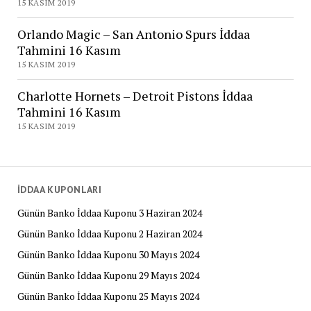
15 KASIM 2019
Orlando Magic – San Antonio Spurs İddaa
Tahmini 16 Kasım
15 KASIM 2019
Charlotte Hornets – Detroit Pistons İddaa
Tahmini 16 Kasım
15 KASIM 2019
İDDAA KUPONLARI
Günün Banko İddaa Kuponu 3 Haziran 2024
Günün Banko İddaa Kuponu 2 Haziran 2024
Günün Banko İddaa Kuponu 30 Mayıs 2024
Günün Banko İddaa Kuponu 29 Mayıs 2024
Günün Banko İddaa Kuponu 25 Mayıs 2024