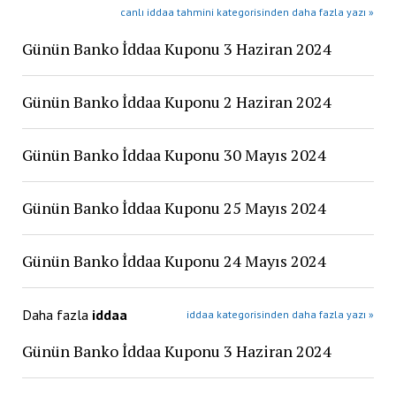
canlı iddaa tahmini kategorisinden daha fazla yazı »
Günün Banko İddaa Kuponu 3 Haziran 2024
Günün Banko İddaa Kuponu 2 Haziran 2024
Günün Banko İddaa Kuponu 30 Mayıs 2024
Günün Banko İddaa Kuponu 25 Mayıs 2024
Günün Banko İddaa Kuponu 24 Mayıs 2024
Daha fazla
iddaa
iddaa kategorisinden daha fazla yazı »
Günün Banko İddaa Kuponu 3 Haziran 2024