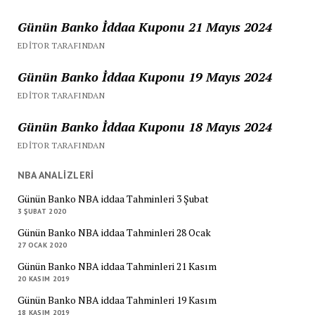
Günün Banko İddaa Kuponu 21 Mayıs 2024
EDITOR TARAFINDAN
Günün Banko İddaa Kuponu 19 Mayıs 2024
EDITOR TARAFINDAN
Günün Banko İddaa Kuponu 18 Mayıs 2024
EDITOR TARAFINDAN
NBA ANALIZLERI
Günün Banko NBA iddaa Tahminleri 3 Şubat
3 ŞUBAT 2020
Günün Banko NBA iddaa Tahminleri 28 Ocak
27 OCAK 2020
Günün Banko NBA iddaa Tahminleri 21 Kasım
20 KASIM 2019
Günün Banko NBA iddaa Tahminleri 19 Kasım
18 KASIM 2019