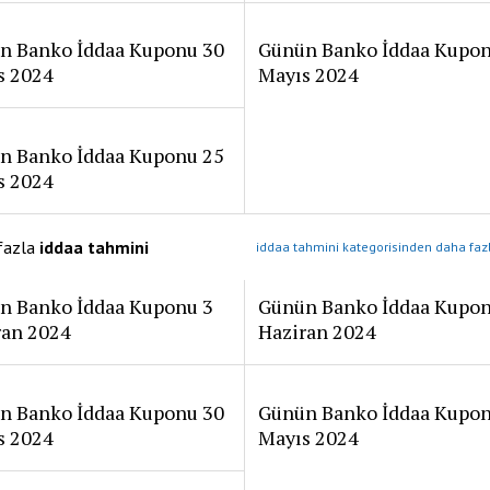
n Banko İddaa Kuponu 30
Günün Banko İddaa Kupon
s 2024
Mayıs 2024
n Banko İddaa Kuponu 25
s 2024
fazla
iddaa tahmini
iddaa tahmini kategorisinden daha fazl
n Banko İddaa Kuponu 3
Günün Banko İddaa Kupon
ran 2024
Haziran 2024
n Banko İddaa Kuponu 30
Günün Banko İddaa Kupon
s 2024
Mayıs 2024