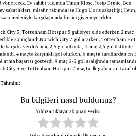
d yönetecek. Ev sahibi takımda Timm Klose, Josip Drmic, Ben
ey sakatlıkları, misafir takımda ise Hugo Lloris sakatlığı; Heu
ezası nedeniyle karşılaşmada forma giyemeyecekler.
ch City 3, Tottenham Hotspur 5 galibiyet elde ederken 2 maç
erlikle sonuçlandı.Norwich City 7 gol atarken, Tottenham Ho
le karşılık verdi.6 maç 2,5 gol altında, 4 maç 2,5 gol üstünde
landı. 4 maçta karşılıklı gol olurken, 6 maçta taraflardan en 
gol atma başarısı gösterdi. 9 maç 2-3 gol aralığında tamamlandı
ch City 3 ve Tottenham Hotspur 7 maçta ilk golü atan taraf ol
 Tahmini:
Bu bilgileri nasıl buldunuz?
Yıldıza tıklayarak puan verin!
Daha değerlendirilmedi! İlk oyu ver.