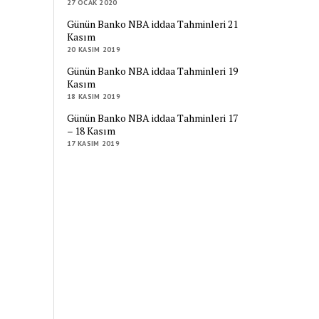
27 OCAK 2020
Günün Banko NBA iddaa Tahminleri 21
Kasım
20 KASIM 2019
Günün Banko NBA iddaa Tahminleri 19
Kasım
18 KASIM 2019
Günün Banko NBA iddaa Tahminleri 17
– 18 Kasım
17 KASIM 2019