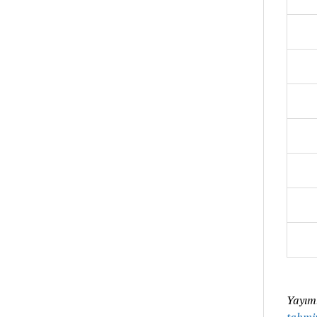
Yayım