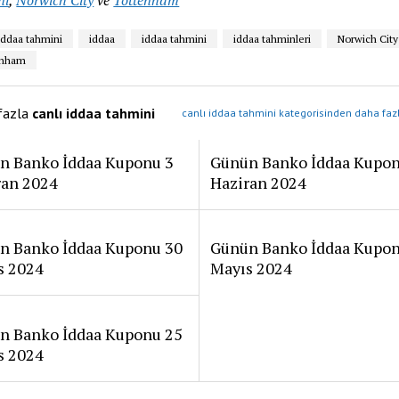
ni
,
Norwich City
ve
Tottenham
 iddaa tahmini
iddaa
iddaa tahmini
iddaa tahminleri
Norwich City
enham
fazla
canlı iddaa tahmini
canlı iddaa tahmini kategorisinden daha fazl
n Banko İddaa Kuponu 3
Günün Banko İddaa Kupon
ran 2024
Haziran 2024
n Banko İddaa Kuponu 30
Günün Banko İddaa Kupon
s 2024
Mayıs 2024
n Banko İddaa Kuponu 25
s 2024