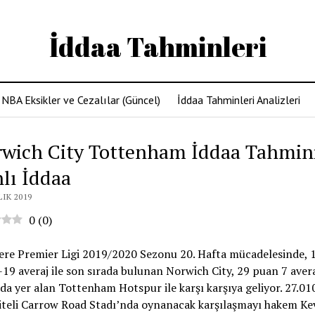
İddaa Tahminleri
NBA Eksikler ve Cezalılar (Güncel)
İddaa Tahminleri Analizleri
wich City Tottenham İddaa Tahmin
lı İddaa
LIK 2019
0
(
0
)
tere Premier Ligi 2019/2020 Sezonu 20. Hafta mücadelesinde, 
-19 averaj ile son sırada bulunan Norwich City, 29 puan 7 avera
ada yer alan Tottenham Hotspur ile karşı karşıya geliyor. 27.010
iteli Carrow Road Stadı’nda oynanacak karşılaşmayı hakem Ke