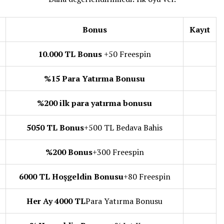
Bonus
Kayıt
10.000 TL Bonus
+50 Freespin
%15 Para Yatırma Bonusu
%200 ilk para yatırma bonusu
5050 TL Bonus
+500 TL Bedava Bahis
%200 Bonus
+300 Freespin
6000 TL Hoşgeldin Bonusu
+80 Freespin
Her Ay 4000 TL
Para Yatırma Bonusu