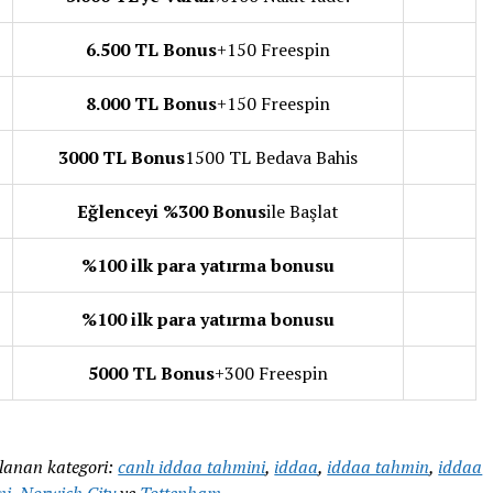
6.500 TL Bonus
+150 Freespin
8.000 TL Bonus
+150 Freespin
3000 TL Bonus
1500 TL Bedava Bahis
Eğlenceyi %300 Bonus
ile Başlat
%100 ilk para yatırma bonusu
%100 ilk para yatırma bonusu
5000 TL Bonus
+300 Freespin
lanan kategori:
canlı iddaa tahmini
,
iddaa
,
iddaa tahmin
,
iddaa