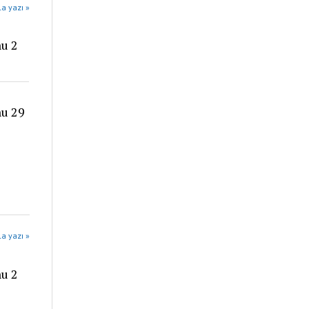
a yazı »
u 2
u 29
a yazı »
u 2