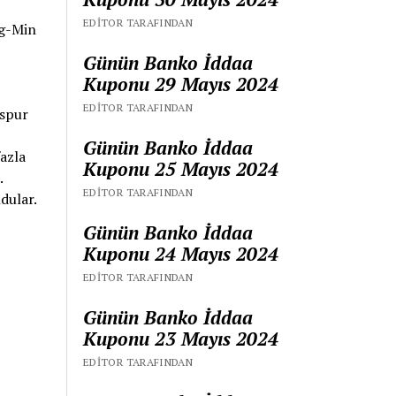
EDITOR TARAFINDAN
ng-Min
Günün Banko İddaa
Kuponu 29 Mayıs 2024
EDITOR TARAFINDAN
tspur
Günün Banko İddaa
fazla
Kuponu 25 Mayıs 2024
.
EDITOR TARAFINDAN
dular.
Günün Banko İddaa
Kuponu 24 Mayıs 2024
EDITOR TARAFINDAN
Günün Banko İddaa
Kuponu 23 Mayıs 2024
EDITOR TARAFINDAN