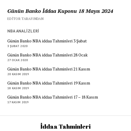
Günün Banko İddaa Kuponu 18 Mayıs 2024
EDITOR TARAFINDAN
NBA ANALIZLERI
Günün Banko NBA iddaa Tahminleri 3 Şubat
3 ŞUBAT 2020
Günün Banko NBA iddaa Tahminleri 28 Ocak
27 OCAK 2020
Günün Banko NBA iddaa Tahminleri 21 Kasım
20 KASIM 2019
Günün Banko NBA iddaa Tahminleri 19 Kasım
18 KASIM 2019
Günün Banko NBA iddaa Tahminleri 17 – 18 Kasım
17 KASIM 2019
İddaa Tahminleri