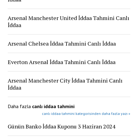
Arsenal Manchester United İddaa Tahmini Canlı
İddaa
Arsenal Chelsea İddaa Tahmini Canlı İddaa
Everton Arsenal İddaa Tahmini Canlı İddaa
Arsenal Manchester City İddaa Tahmini Canlı
İddaa
Daha fazla
canlı iddaa tahmini
canlı iddaa tahmini kategorisinden daha fazla yazı »
Günün Banko İddaa Kuponu 3 Haziran 2024