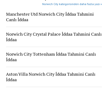
Norwich City kategorisinden daha fazla yazı »
Manchester Utd Norwich City İddaa Tahmini
Canlı İddaa
Norwich City Crystal Palace İddaa Tahmini Canlı
İddaa
Norwich City Tottenham İddaa Tahmini Canlı
İddaa
Aston Villa Norwich City İddaa Tahmini Canlı
İddaa