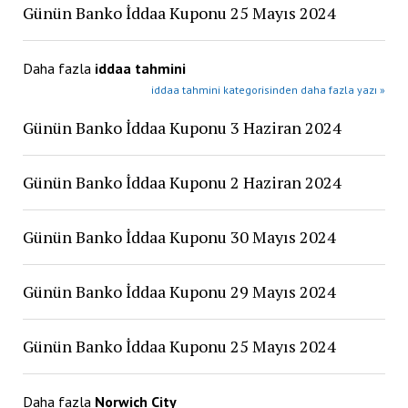
Günün Banko İddaa Kuponu 25 Mayıs 2024
Daha fazla
iddaa tahmini
iddaa tahmini kategorisinden daha fazla yazı »
Günün Banko İddaa Kuponu 3 Haziran 2024
Günün Banko İddaa Kuponu 2 Haziran 2024
Günün Banko İddaa Kuponu 30 Mayıs 2024
Günün Banko İddaa Kuponu 29 Mayıs 2024
Günün Banko İddaa Kuponu 25 Mayıs 2024
Daha fazla
Norwich City