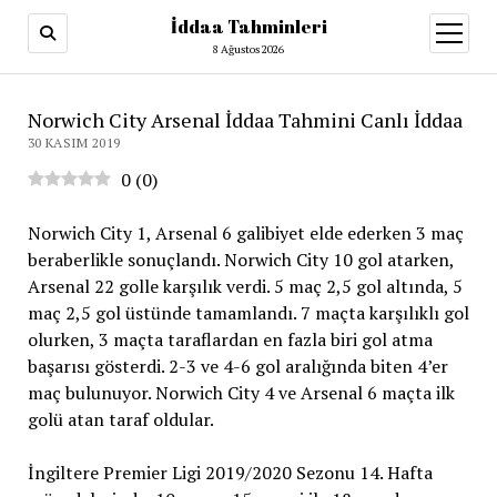
İddaa Tahminleri
menüy
aç
8 Ağustos 2026
Norwich City Arsenal İddaa Tahmini Canlı İddaa
30 KASIM 2019
0
(
0
)
Norwich City 1, Arsenal 6 galibiyet elde ederken 3 maç
beraberlikle sonuçlandı. Norwich City 10 gol atarken,
Arsenal 22 golle karşılık verdi. 5 maç 2,5 gol altında, 5
maç 2,5 gol üstünde tamamlandı. 7 maçta karşılıklı gol
olurken, 3 maçta taraflardan en fazla biri gol atma
başarısı gösterdi. 2-3 ve 4-6 gol aralığında biten 4’er
maç bulunuyor. Norwich City 4 ve Arsenal 6 maçta ilk
golü atan taraf oldular.
İngiltere Premier Ligi 2019/2020 Sezonu 14. Hafta