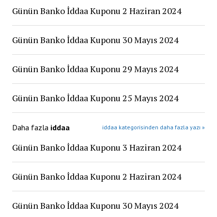
Günün Banko İddaa Kuponu 2 Haziran 2024
Günün Banko İddaa Kuponu 30 Mayıs 2024
Günün Banko İddaa Kuponu 29 Mayıs 2024
Günün Banko İddaa Kuponu 25 Mayıs 2024
Daha fazla
iddaa
iddaa kategorisinden daha fazla yazı »
Günün Banko İddaa Kuponu 3 Haziran 2024
Günün Banko İddaa Kuponu 2 Haziran 2024
Günün Banko İddaa Kuponu 30 Mayıs 2024