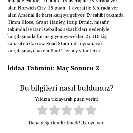
mücadelesinde, 10 puan -15 averaj ile 18. sırada yer
alan Norwich City, 18 puan -1 averaj ile 8. sırada yer
alan Arsenal ile karşı karşıya geliyor. Ev sahibi takımda
Timm Klose, Grant Hanley, Josip Drmic, misafir
takımda ise Dani Ceballos sakatlıkları nedeniyle
karşılaşmada forma giyemeyecekler. 27.010 kişi
kapasiteli Carrow Road Stadı’nda oynanacak
karşılaşmayı hakem Paul Tierney yönetecek.
İddaa Tahmini: Maç Sonucu 2
Bu bilgileri nasıl buldunuz?
Yıldıza tıklayarak puan verin!
Daha değerlendirilmedi! İlk oyu ver.