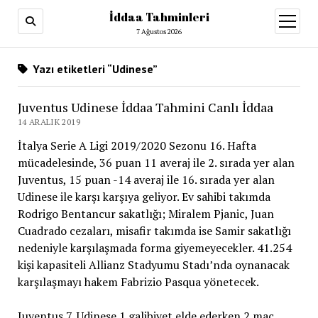
İddaa Tahminleri
menüy
aç
7 Ağustos 2026
Yazı etiketleri “Udinese”
Juventus Udinese İddaa Tahmini Canlı İddaa
14 ARALIK 2019
İtalya Serie A Ligi 2019/2020 Sezonu 16. Hafta
mücadelesinde, 36 puan 11 averaj ile 2. sırada yer alan
Juventus, 15 puan -14 averaj ile 16. sırada yer alan
Udinese ile karşı karşıya geliyor. Ev sahibi takımda
Rodrigo Bentancur sakatlığı; Miralem Pjanic, Juan
Cuadrado cezaları, misafir takımda ise Samir sakatlığı
nedeniyle karşılaşmada forma giyemeyecekler. 41.254
kişi kapasiteli Allianz Stadyumu Stadı’nda oynanacak
karşılaşmayı hakem Fabrizio Pasqua yönetecek.
Juventus 7, Udinese 1 galibiyet elde ederken 2 maç