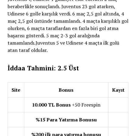
beraberlikle sonuçlandı. Juventus 23 gol atarken,
Udinese 6 golle karşılık verdi. 6 maç 2,5 gol altında, 4
maç 2,5 gol üstünde tamamlandı. 4 maçta karşılıklı gol
olurken, 6 maçta taraflardan en fazla biri gol atma
başarısı gösterdi. 5 maç 2-3 gol aralığında
tamamlandı.Juventus 5 ve Udinese 4 maçta ilk golü
atan taraf oldular.
İddaa Tahmini: 2.5 Üst
Site
Bonus
Kayıt
10.000 TL Bonus
+50 Freespin
%15 Para Yatırma Bonusu
%200 ilk para yatırma bonusu