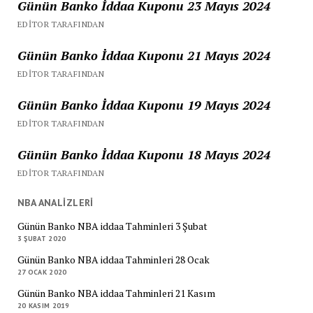
Günün Banko İddaa Kuponu 23 Mayıs 2024
EDITOR TARAFINDAN
Günün Banko İddaa Kuponu 21 Mayıs 2024
EDITOR TARAFINDAN
Günün Banko İddaa Kuponu 19 Mayıs 2024
EDITOR TARAFINDAN
Günün Banko İddaa Kuponu 18 Mayıs 2024
EDITOR TARAFINDAN
NBA ANALIZLERI
Günün Banko NBA iddaa Tahminleri 3 Şubat
3 ŞUBAT 2020
Günün Banko NBA iddaa Tahminleri 28 Ocak
27 OCAK 2020
Günün Banko NBA iddaa Tahminleri 21 Kasım
20 KASIM 2019