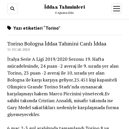
İddaa Tahminleri
menüy
aç
8 Ağustos 2026
Yazı etiketleri “Torino”
Torino Bologna İddaa Tahmini Canlı İddaa
11 OCAK 2020
İtalya Serie A Ligi 2019/2020 Sezonu 19. Hafta
mücadelesinde, 24 puan -2 averaj ile 9. sırada yer alan
Torino, 23 puan -2 averaj ile 10. sırada yer alan
Bologna ile karşı karşıya geliyor.25.451 kişi kapasiteli
Olimpico Grande Torino Stadı’nda oynanacak
karşılaşmayı hakem Marco Piccinini yönetecek.Ev
sahibi takımda Cristian Ansaldi, misafir takımda ise
Gary Medel sakatlıkları nedeniyle karşılaşmada forma
giyemeyecekler.
6 maç 2-3 gol aralığında tamamlandı.Torino 8 ve