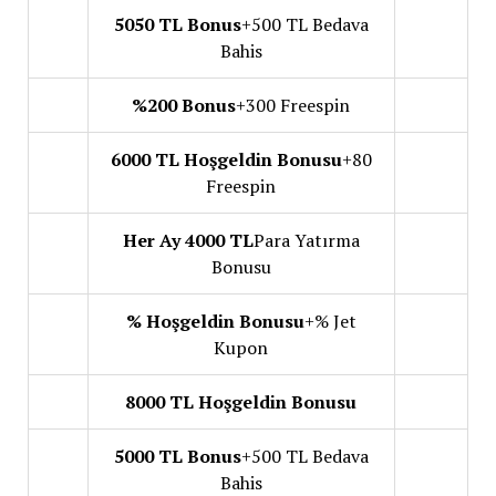
5050 TL Bonus
+500 TL Bedava
Bahis
%200 Bonus
+300 Freespin
6000 TL Hoşgeldin Bonusu
+80
Freespin
Her Ay 4000 TL
Para Yatırma
Bonusu
% Hoşgeldin Bonusu
+% Jet
Kupon
8000 TL Hoşgeldin Bonusu
5000 TL Bonus
+500 TL Bedava
Bahis