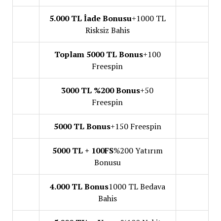
5.000 TL İade Bonusu
+1000 TL
Risksiz Bahis
Toplam 5000 TL Bonus
+100
Freespin
3000 TL %200 Bonus
+50
Freespin
5000 TL Bonus
+150 Freespin
5000 TL + 100FS
%200 Yatırım
Bonusu
4.000 TL Bonus
1000 TL Bedava
Bahis