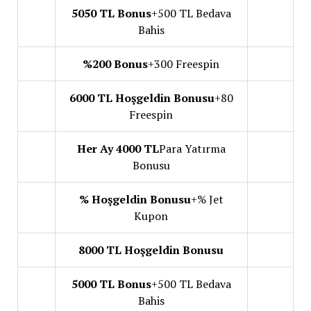
5050 TL Bonus
+500 TL Bedava
Bahis
%200 Bonus
+300 Freespin
6000 TL Hoşgeldin Bonusu
+80
Freespin
Her Ay 4000 TL
Para Yatırma
Bonusu
% Hoşgeldin Bonusu
+% Jet
Kupon
8000 TL Hoşgeldin Bonusu
5000 TL Bonus
+500 TL Bedava
Bahis