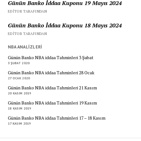
Günün Banko İddaa Kuponu 19 Mayıs 2024
EDITOR TARAFINDAN
Günün Banko İddaa Kuponu 18 Mayıs 2024
EDITOR TARAFINDAN
NBA ANALIZLERI
Günün Banko NBA iddaa Tahminleri 3 Şubat
3 ŞUBAT 2020
Günün Banko NBA iddaa Tahminleri 28 Ocak
27 OCAK 2020
Günün Banko NBA iddaa Tahminleri 21 Kasım
20 KASIM 2019
Günün Banko NBA iddaa Tahminleri 19 Kasım
18 KASIM 2019
Günün Banko NBA iddaa Tahminleri 17 – 18 Kasım
17 KASIM 2019