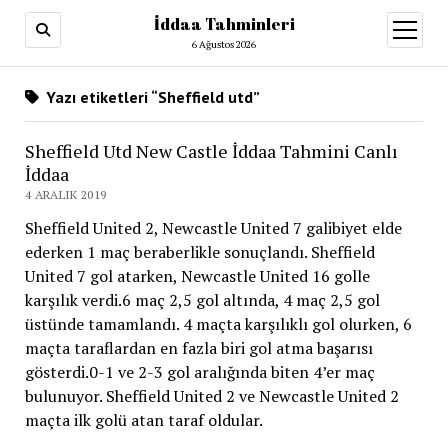
İddaa Tahminleri
menüy
aç
6 Ağustos 2026
Yazı etiketleri “Sheffield utd”
Sheffield Utd New Castle İddaa Tahmini Canlı
İddaa
4 ARALIK 2019
Sheffield United 2, Newcastle United 7 galibiyet elde
ederken 1 maç beraberlikle sonuçlandı. Sheffield
United 7 gol atarken, Newcastle United 16 golle
karşılık verdi.6 maç 2,5 gol altında, 4 maç 2,5 gol
üstünde tamamlandı. 4 maçta karşılıklı gol olurken, 6
maçta taraflardan en fazla biri gol atma başarısı
gösterdi.0-1 ve 2-3 gol aralığında biten 4’er maç
bulunuyor. Sheffield United 2 ve Newcastle United 2
maçta ilk golü atan taraf oldular.