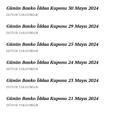
Günün Banko İddaa Kuponu 30 Mayıs 2024
EDITOR TARAFINDAN
Günün Banko İddaa Kuponu 29 Mayıs 2024
EDITOR TARAFINDAN
Günün Banko İddaa Kuponu 25 Mayıs 2024
EDITOR TARAFINDAN
Günün Banko İddaa Kuponu 24 Mayıs 2024
EDITOR TARAFINDAN
Günün Banko İddaa Kuponu 23 Mayıs 2024
EDITOR TARAFINDAN
Günün Banko İddaa Kuponu 21 Mayıs 2024
EDITOR TARAFINDAN