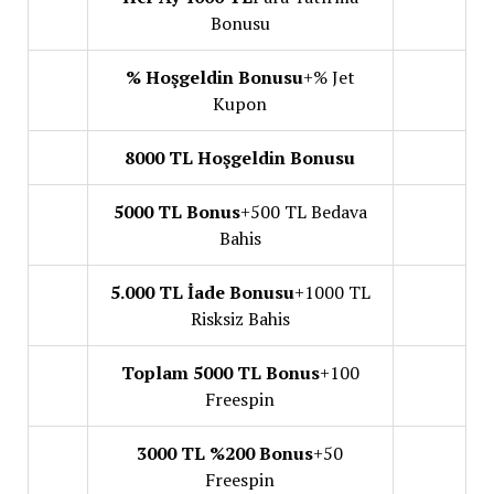
Bonusu
% Hoşgeldin Bonusu
+% Jet
Kupon
8000 TL Hoşgeldin Bonusu
5000 TL Bonus
+500 TL Bedava
Bahis
5.000 TL İade Bonusu
+1000 TL
Risksiz Bahis
Toplam 5000 TL Bonus
+100
Freespin
3000 TL %200 Bonus
+50
Freespin