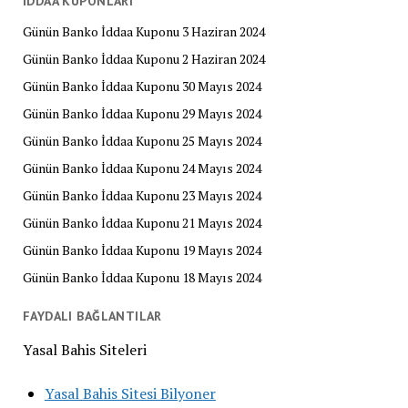
İDDAA KUPONLARI
Günün Banko İddaa Kuponu 3 Haziran 2024
Günün Banko İddaa Kuponu 2 Haziran 2024
Günün Banko İddaa Kuponu 30 Mayıs 2024
Günün Banko İddaa Kuponu 29 Mayıs 2024
Günün Banko İddaa Kuponu 25 Mayıs 2024
Günün Banko İddaa Kuponu 24 Mayıs 2024
Günün Banko İddaa Kuponu 23 Mayıs 2024
Günün Banko İddaa Kuponu 21 Mayıs 2024
Günün Banko İddaa Kuponu 19 Mayıs 2024
Günün Banko İddaa Kuponu 18 Mayıs 2024
FAYDALI BAĞLANTILAR
Yasal Bahis Siteleri
Yasal Bahis Sitesi Bilyoner