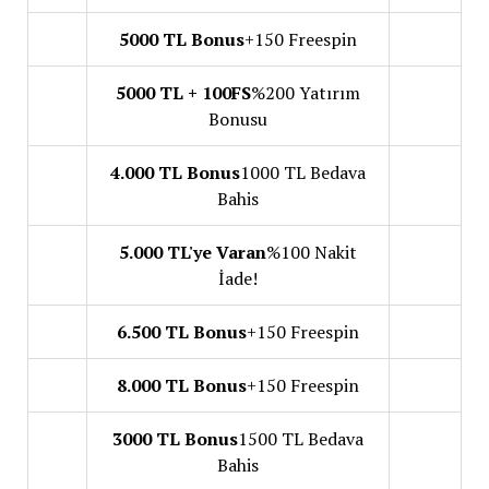
5000 TL Bonus
+150 Freespin
5000 TL + 100FS
%200 Yatırım
Bonusu
4.000 TL Bonus
1000 TL Bedava
Bahis
5.000 TL'ye Varan
%100 Nakit
İade!
6.500 TL Bonus
+150 Freespin
8.000 TL Bonus
+150 Freespin
3000 TL Bonus
1500 TL Bedava
Bahis