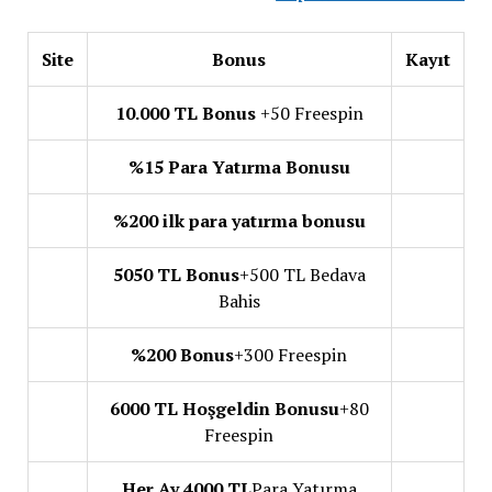
Site
Bonus
Kayıt
10.000 TL Bonus
+50 Freespin
%15 Para Yatırma Bonusu
%200 ilk para yatırma bonusu
5050 TL Bonus
+500 TL Bedava
Bahis
%200 Bonus
+300 Freespin
6000 TL Hoşgeldin Bonusu
+80
Freespin
Her Ay 4000 TL
Para Yatırma