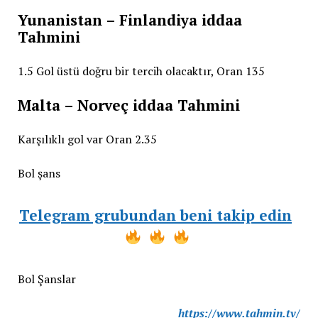
Yunanistan – Finlandiya iddaa
Tahmini
1.5 Gol üstü doğru bir tercih olacaktır, Oran 135
Malta – Norveç iddaa Tahmini
Karşılıklı gol var Oran 2.35
Bol şans
Telegram grubundan beni takip edin
Bol Şanslar
https://www.tahmin.tv/