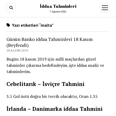
İddaa Tahminleri
menüy
aç
7 Ağustos 2026
Yazı etiketleri “malta”
Günün Banko iddaa Tahminleri 18 Kasım
(Beyfendi)
18 KASIM 2019
Bugün 18 kasım 2019 için milli maçlardan güzel
tahminler çıkarma hedefindeyim. işte iddaa analiz ve
tahminlerim.
Cebelitarık – İsviçre Tahmini
3.5 Gol üstü doğru bir tercih olacaktır, Oran 1.35
İrlanda – Danimarka iddaa Tahmini