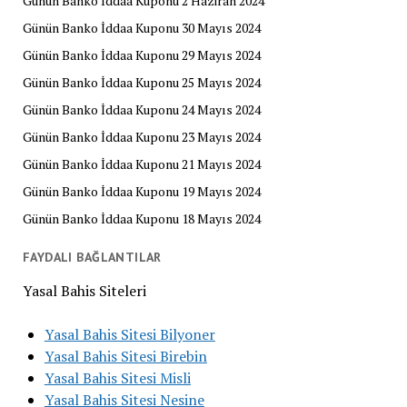
Günün Banko İddaa Kuponu 2 Haziran 2024
Günün Banko İddaa Kuponu 30 Mayıs 2024
Günün Banko İddaa Kuponu 29 Mayıs 2024
Günün Banko İddaa Kuponu 25 Mayıs 2024
Günün Banko İddaa Kuponu 24 Mayıs 2024
Günün Banko İddaa Kuponu 23 Mayıs 2024
Günün Banko İddaa Kuponu 21 Mayıs 2024
Günün Banko İddaa Kuponu 19 Mayıs 2024
Günün Banko İddaa Kuponu 18 Mayıs 2024
FAYDALI BAĞLANTILAR
Yasal Bahis Siteleri
Yasal Bahis Sitesi Bilyoner
Yasal Bahis Sitesi Birebin
Yasal Bahis Sitesi Misli
Yasal Bahis Sitesi Nesine