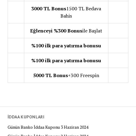
3000 TL Bonus
1500 TL Bedava
Bahis
Eğlenceyi %300 Bonus
ile Başlat
%100 ilk para yatırma bonusu
%100 ilk para yatırma bonusu
5000 TL Bonus
+300 Freespin
İDDAA KUPONLARI
Günün Banko İddaa Kuponu 3 Haziran 2024