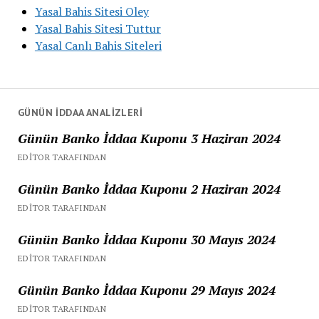
Yasal Bahis Sitesi Oley
Yasal Bahis Sitesi Tuttur
Yasal Canlı Bahis Siteleri
GÜNÜN İDDAA ANALIZLERI
Günün Banko İddaa Kuponu 3 Haziran 2024
EDITOR TARAFINDAN
Günün Banko İddaa Kuponu 2 Haziran 2024
EDITOR TARAFINDAN
Günün Banko İddaa Kuponu 30 Mayıs 2024
EDITOR TARAFINDAN
Günün Banko İddaa Kuponu 29 Mayıs 2024
EDITOR TARAFINDAN