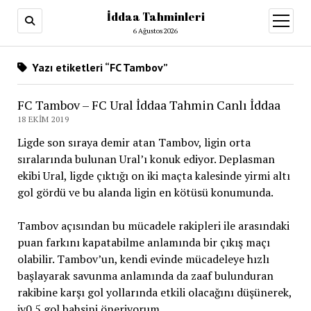
İddaa Tahminleri
menüy
aç
6 Ağustos 2026
Yazı etiketleri “FC Tambov”
FC Tambov – FC Ural İddaa Tahmin Canlı İddaa
18 EKIM 2019
Ligde son sıraya demir atan Tambov, ligin orta
sıralarında bulunan Ural’ı konuk ediyor. Deplasman
ekibi Ural, ligde çıktığı on iki maçta kalesinde yirmi altı
gol gördü ve bu alanda ligin en kötüsü konumunda.
Tambov açısından bu mücadele rakipleri ile arasındaki
puan farkını kapatabilme anlamında bir çıkış maçı
olabilir. Tambov’un, kendi evinde mücadeleye hızlı
başlayarak savunma anlamında da zaaf bulunduran
rakibine karşı gol yollarında etkili olacağını düşünerek,
iy0.5 gol bahsini öneriyorum.