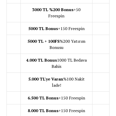
3000 TL %200 Bonus
+50
Freespin
5000 TL Bonus
+150 Freespin
5000 TL + 100FS
%200 Yatırım
Bonusu
4.000 TL Bonus
1000 TL Bedava
Bahis
5.000 TL'ye Varan
%100 Nakit
İade!
6.500 TL Bonus
+150 Freespin
8.000 TL Bonus
+150 Freespin