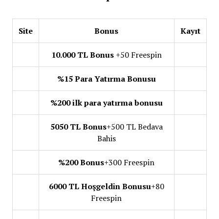
Site
Bonus
Kayıt
10.000 TL Bonus
+50 Freespin
%15 Para Yatırma Bonusu
%200 ilk para yatırma bonusu
5050 TL Bonus
+500 TL Bedava
Bahis
%200 Bonus
+300 Freespin
6000 TL Hoşgeldin Bonusu
+80
Freespin