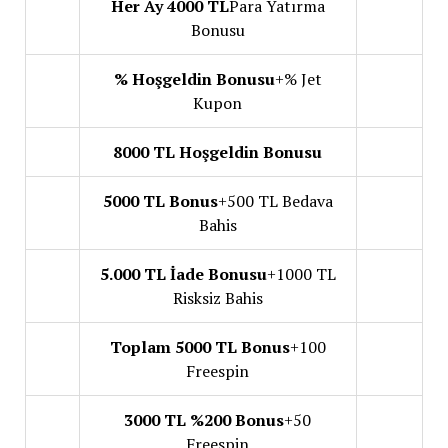
Her Ay 4000 TL
Para Yatırma
Bonusu
% Hoşgeldin Bonusu
+% Jet
Kupon
8000 TL Hoşgeldin Bonusu
5000 TL Bonus
+500 TL Bedava
Bahis
5.000 TL İade Bonusu
+1000 TL
Risksiz Bahis
Toplam 5000 TL Bonus
+100
Freespin
3000 TL %200 Bonus
+50
Freespin