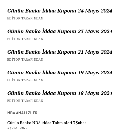
Günün Banko İddaa Kuponu 24 Mayıs 2024
EDITOR TARAFINDAN
Günün Banko İddaa Kuponu 23 Mayıs 2024
EDITOR TARAFINDAN
Günün Banko İddaa Kuponu 21 Mayıs 2024
EDITOR TARAFINDAN
Günün Banko İddaa Kuponu 19 Mayıs 2024
EDITOR TARAFINDAN
Günün Banko İddaa Kuponu 18 Mayıs 2024
EDITOR TARAFINDAN
NBA ANALIZLERI
Günün Banko NBA iddaa Tahminleri 3 Şubat
3 ŞUBAT 2020