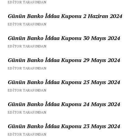
EDITOR TARAFINDAN
Günün Banko İddaa Kuponu 2 Haziran 2024
EDITOR TARAFINDAN
Günün Banko İddaa Kuponu 30 Mayıs 2024
EDITOR TARAFINDAN
Günün Banko İddaa Kuponu 29 Mayıs 2024
EDITOR TARAFINDAN
Günün Banko İddaa Kuponu 25 Mayıs 2024
EDITOR TARAFINDAN
Günün Banko İddaa Kuponu 24 Mayıs 2024
EDITOR TARAFINDAN
Günün Banko İddaa Kuponu 23 Mayıs 2024
EDITOR TARAFINDAN