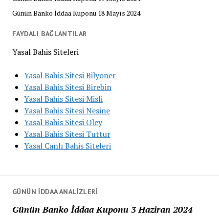
Günün Banko İddaa Kuponu 18 Mayıs 2024
FAYDALI BAĞLANTILAR
Yasal Bahis Siteleri
Yasal Bahis Sitesi Bilyoner
Yasal Bahis Sitesi Birebin
Yasal Bahis Sitesi Misli
Yasal Bahis Sitesi Nesine
Yasal Bahis Sitesi Oley
Yasal Bahis Sitesi Tuttur
Yasal Canlı Bahis Siteleri
GÜNÜN İDDAA ANALIZLERI
Günün Banko İddaa Kuponu 3 Haziran 2024