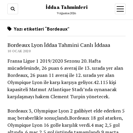
İddaa Tahminleri
menüy
aç
9 Ağustos 2026
Yazı etiketleri “Bordeaux”
Bordeaux Lyon İddaa Tahmini Canlı İddaaa
10 OCAK 2020
Fransa Ligue 1 2019/2020 Sezonu 20. Hafta
mücadelesinde, 26 puan 6 averaj ile 13. sırada yer alan
Bordeaux, 26 puan 11 averaj ile 12. sırada yer alan
Olympique Lyon ile karşı karşıya geliyor.42.115 kişi
kapasiteli Matmut Atlantique Stadı’nda oynanacak
karşılaşmayı hakem Clement Turpin yönetecek.
Bordeaux 3, Olympique Lyon 2 galibiyet elde ederken 5
maç beraberlikle sonuçlandı.Bordeaux 18 gol atarken,
Olympique Lyon 16 golle karşılık verdi.4 maç 2,5 gol
altında, 6 maç 2,5 gol üstünde tamamlandı.9 maçta