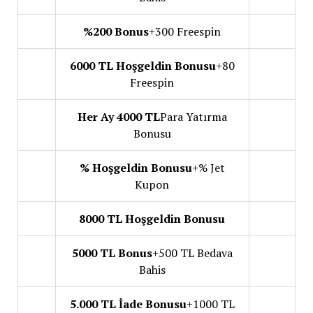
%200 Bonus
+300 Freespin
6000 TL Hoşgeldin Bonusu
+80
Freespin
Her Ay 4000 TL
Para Yatırma
Bonusu
% Hoşgeldin Bonusu
+% Jet
Kupon
8000 TL Hoşgeldin Bonusu
5000 TL Bonus
+500 TL Bedava
Bahis
5.000 TL İade Bonusu
+1000 TL