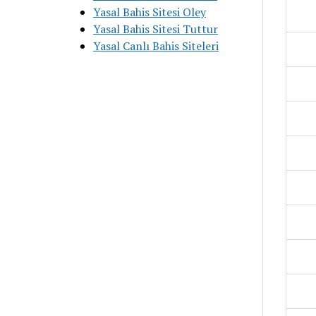
Yasal Bahis Sitesi Oley
Yasal Bahis Sitesi Tuttur
Yasal Canlı Bahis Siteleri