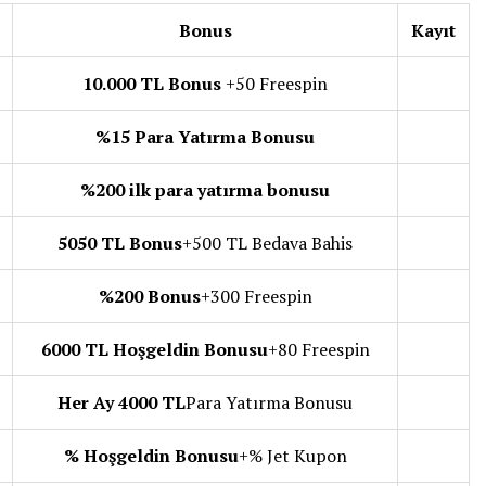
Bonus
Kayıt
10.000 TL Bonus
+50 Freespin
%15 Para Yatırma Bonusu
%200 ilk para yatırma bonusu
5050 TL Bonus
+500 TL Bedava Bahis
%200 Bonus
+300 Freespin
6000 TL Hoşgeldin Bonusu
+80 Freespin
Her Ay 4000 TL
Para Yatırma Bonusu
% Hoşgeldin Bonusu
+% Jet Kupon