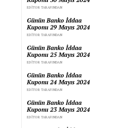
EDITOR TARAFINDAN
Günün Banko İddaa
Kuponu 29 Mayıs 2024
EDITOR TARAFINDAN
Günün Banko İddaa
Kuponu 25 Mayıs 2024
EDITOR TARAFINDAN
Günün Banko İddaa
Kuponu 24 Mayıs 2024
EDITOR TARAFINDAN
Günün Banko İddaa
Kuponu 23 Mayıs 2024
EDITOR TARAFINDAN