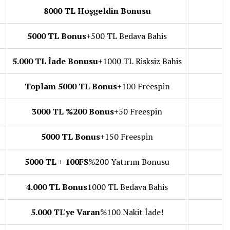
8000 TL Hoşgeldin Bonusu
5000 TL Bonus
+500 TL Bedava Bahis
5.000 TL İade Bonusu
+1000 TL Risksiz Bahis
Toplam 5000 TL Bonus
+100 Freespin
3000 TL %200 Bonus
+50 Freespin
5000 TL Bonus
+150 Freespin
5000 TL + 100FS
%200 Yatırım Bonusu
4.000 TL Bonus
1000 TL Bedava Bahis
5.000 TL'ye Varan
%100 Nakit İade!