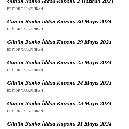
Günün Banko İddaa Kuponu 2 Haziran 2024
EDITOR TARAFINDAN
Günün Banko İddaa Kuponu 30 Mayıs 2024
EDITOR TARAFINDAN
Günün Banko İddaa Kuponu 29 Mayıs 2024
EDITOR TARAFINDAN
Günün Banko İddaa Kuponu 25 Mayıs 2024
EDITOR TARAFINDAN
Günün Banko İddaa Kuponu 24 Mayıs 2024
EDITOR TARAFINDAN
Günün Banko İddaa Kuponu 23 Mayıs 2024
EDITOR TARAFINDAN
Günün Banko İddaa Kuponu 21 Mayıs 2024