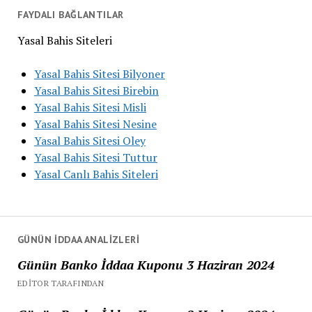
FAYDALI BAĞLANTILAR
Yasal Bahis Siteleri
Yasal Bahis Sitesi Bilyoner
Yasal Bahis Sitesi Birebin
Yasal Bahis Sitesi Misli
Yasal Bahis Sitesi Nesine
Yasal Bahis Sitesi Oley
Yasal Bahis Sitesi Tuttur
Yasal Canlı Bahis Siteleri
GÜNÜN İDDAA ANALIZLERI
Günün Banko İddaa Kuponu 3 Haziran 2024
EDITOR TARAFINDAN