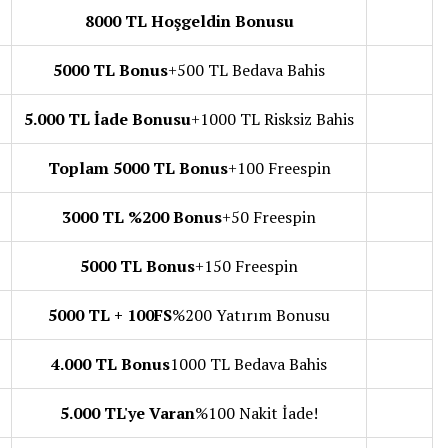
8000 TL Hoşgeldin Bonusu
5000 TL Bonus
+500 TL Bedava Bahis
5.000 TL İade Bonusu
+1000 TL Risksiz Bahis
Toplam 5000 TL Bonus
+100 Freespin
3000 TL %200 Bonus
+50 Freespin
5000 TL Bonus
+150 Freespin
5000 TL + 100FS
%200 Yatırım Bonusu
4.000 TL Bonus
1000 TL Bedava Bahis
5.000 TL'ye Varan
%100 Nakit İade!