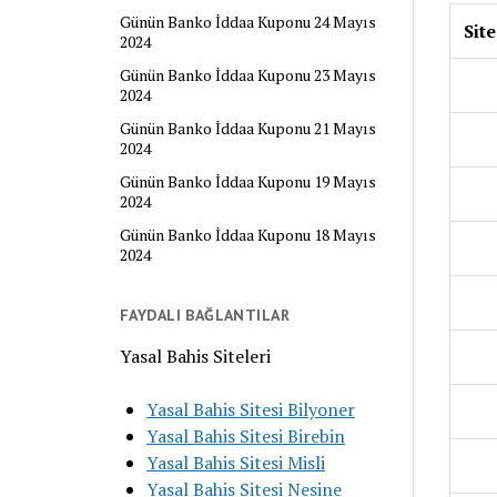
Günün Banko İddaa Kuponu 24 Mayıs
Site
2024
Günün Banko İddaa Kuponu 23 Mayıs
2024
Günün Banko İddaa Kuponu 21 Mayıs
2024
Günün Banko İddaa Kuponu 19 Mayıs
2024
Günün Banko İddaa Kuponu 18 Mayıs
2024
FAYDALI BAĞLANTILAR
Yasal Bahis Siteleri
Yasal Bahis Sitesi Bilyoner
Yasal Bahis Sitesi Birebin
Yasal Bahis Sitesi Misli
Yasal Bahis Sitesi Nesine