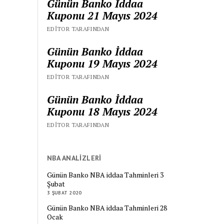
Günün Banko İddaa
Kuponu 21 Mayıs 2024
EDITOR TARAFINDAN
Günün Banko İddaa
Kuponu 19 Mayıs 2024
EDITOR TARAFINDAN
Günün Banko İddaa
Kuponu 18 Mayıs 2024
EDITOR TARAFINDAN
NBA ANALIZLERI
Günün Banko NBA iddaa Tahminleri 3
Şubat
3 ŞUBAT 2020
Günün Banko NBA iddaa Tahminleri 28
Ocak