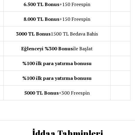
6.500 TL Bonus
+150 Freespin
8.000 TL Bonus
+150 Freespin
3000 TL Bonus
1500 TL Bedava Bahis
Eğlenceyi %300 Bonus
ile Başlat
%100 ilk para yatırma bonusu
%100 ilk para yatırma bonusu
5000 TL Bonus
+300 Freespin
İddaa Tahminleri