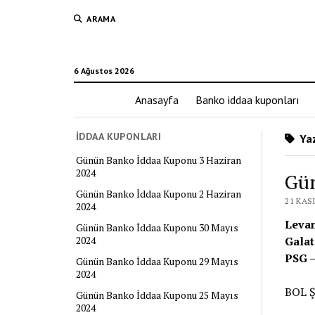
ARAMA
6 Ağustos 2026
Anasayfa
Banko iddaa kuponları
İDDAA KUPONLARI
Yaz
Günün Banko İddaa Kuponu 3 Haziran
2024
Gü
Günün Banko İddaa Kuponu 2 Haziran
21 KAS
2024
Levan
Günün Banko İddaa Kuponu 30 Mayıs
2024
Galat
PSG –
Günün Banko İddaa Kuponu 29 Mayıs
2024
BOL 
Günün Banko İddaa Kuponu 25 Mayıs
2024