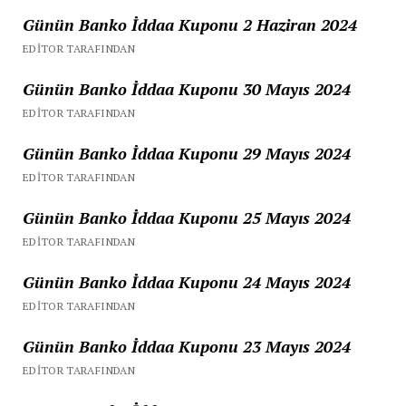
Günün Banko İddaa Kuponu 2 Haziran 2024
EDITOR TARAFINDAN
Günün Banko İddaa Kuponu 30 Mayıs 2024
EDITOR TARAFINDAN
Günün Banko İddaa Kuponu 29 Mayıs 2024
EDITOR TARAFINDAN
Günün Banko İddaa Kuponu 25 Mayıs 2024
EDITOR TARAFINDAN
Günün Banko İddaa Kuponu 24 Mayıs 2024
EDITOR TARAFINDAN
Günün Banko İddaa Kuponu 23 Mayıs 2024
EDITOR TARAFINDAN