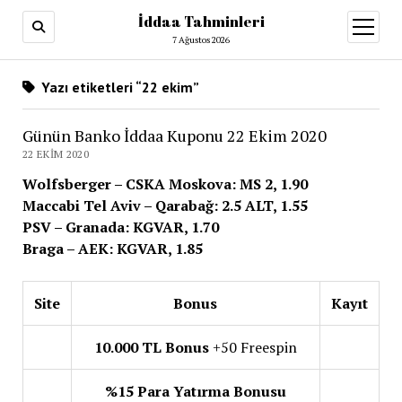
İddaa Tahminleri
menüy
aç
7 Ağustos 2026
Yazı etiketleri “22 ekim”
Günün Banko İddaa Kuponu 22 Ekim 2020
22 EKIM 2020
Wolfsberger – CSKA Moskova: MS 2, 1.90
Maccabi Tel Aviv – Qarabağ: 2.5 ALT, 1.55
PSV – Granada: KGVAR, 1.70
Braga – AEK:
KGVAR
, 1.85
Site
Bonus
Kayıt
10.000 TL Bonus
+50 Freespin
%15 Para Yatırma Bonusu