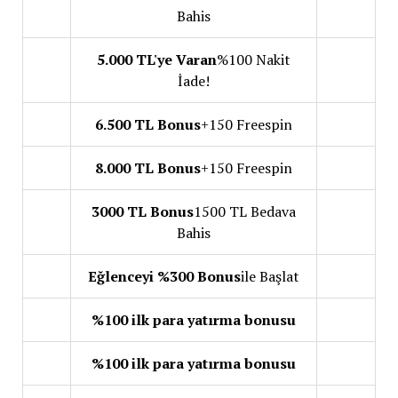
Bahis
5.000 TL'ye Varan
%100 Nakit
İade!
6.500 TL Bonus
+150 Freespin
8.000 TL Bonus
+150 Freespin
3000 TL Bonus
1500 TL Bedava
Bahis
Eğlenceyi %300 Bonus
ile Başlat
%100 ilk para yatırma bonusu
%100 ilk para yatırma bonusu