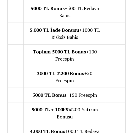
5000 TL Bonus
+500 TL Bedava
Bahis
5.000 TL İade Bonusu
+1000 TL
Risksiz Bahis
Toplam 5000 TL Bonus
+100
Freespin
3000 TL %200 Bonus
+50
Freespin
5000 TL Bonus
+150 Freespin
5000 TL + 100FS
%200 Yatırım
Bonusu
4.000 TL Bonus
1000 TL Bedava