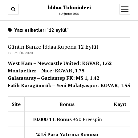
İddaa Tahminleri
menüy
aç
8 Ağustos 2026
Yazı etiketleri “12 eylül”
Günün Banko İddaa Kuponu 12 Eylül
12 EYLÜL 2020
West Ham – Newcastle United: KGVAR, 1.62
Montpellier – Nice: KGVAR, 1.75
Galatasaray – Gaziantep FK: MS 1, 1.42
Fatih Karagümrük – Yeni Malatyaspor: KGVAR, 1.55
Site
Bonus
Kayıt
10.000 TL Bonus
+50 Freespin
%15 Para Yatırma Bonusu