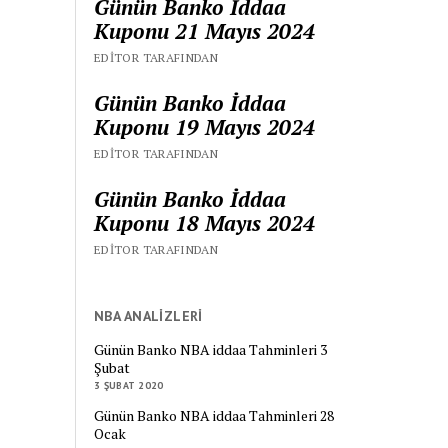
Günün Banko İddaa
Kuponu 21 Mayıs 2024
EDITOR TARAFINDAN
Günün Banko İddaa
Kuponu 19 Mayıs 2024
EDITOR TARAFINDAN
Günün Banko İddaa
Kuponu 18 Mayıs 2024
EDITOR TARAFINDAN
NBA ANALIZLERI
Günün Banko NBA iddaa Tahminleri 3
Şubat
3 ŞUBAT 2020
Günün Banko NBA iddaa Tahminleri 28
Ocak