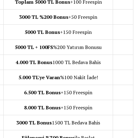
Toplam 5000 TL Bonus
+100 Freespin
3000 TL %200 Bonus
+50 Freespin
5000 TL Bonus
+150 Freespin
5000 TL + 100FS
%200 Yatırım Bonusu
4.000 TL Bonus
1000 TL Bedava Bahis
5.000 TL'ye Varan
%100 Nakit İade!
6.500 TL Bonus
+150 Freespin
8.000 TL Bonus
+150 Freespin
3000 TL Bonus
1500 TL Bedava Bahis
Eğlenceyi %300 Bonus
ile Başlat