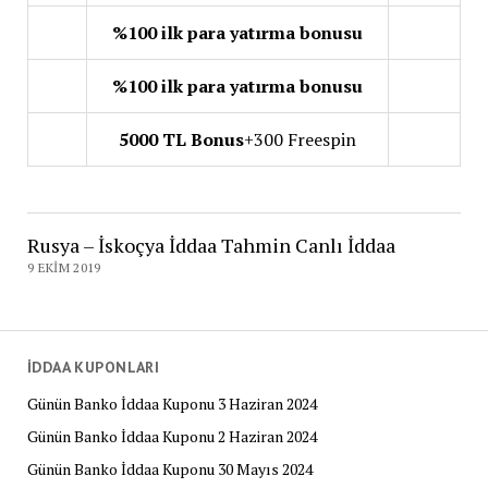
%100 ilk para yatırma bonusu
%100 ilk para yatırma bonusu
5000 TL Bonus
+300 Freespin
Rusya – İskoçya İddaa Tahmin Canlı İddaa
9 EKIM 2019
İDDAA KUPONLARI
Günün Banko İddaa Kuponu 3 Haziran 2024
Günün Banko İddaa Kuponu 2 Haziran 2024
Günün Banko İddaa Kuponu 30 Mayıs 2024