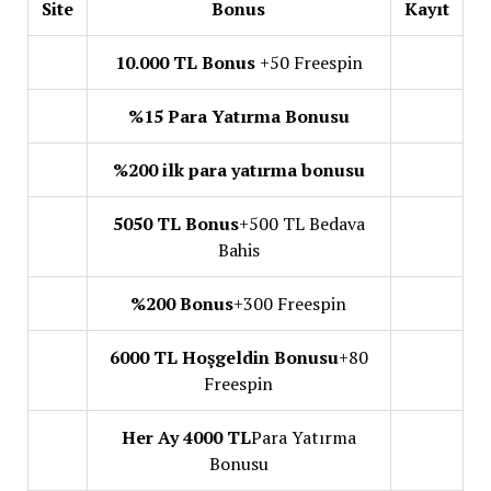
Site
Bonus
Kayıt
10.000 TL Bonus
+50 Freespin
%15 Para Yatırma Bonusu
%200 ilk para yatırma bonusu
5050 TL Bonus
+500 TL Bedava
Bahis
%200 Bonus
+300 Freespin
6000 TL Hoşgeldin Bonusu
+80
Freespin
Her Ay 4000 TL
Para Yatırma
Bonusu