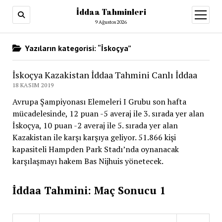
İddaa Tahminleri
menüy
aç
9 Ağustos 2026
Yazıların kategorisi: “İskoçya”
İskoçya Kazakistan İddaa Tahmini Canlı İddaa
18 KASIM 2019
Avrupa Şampiyonası Elemeleri I Grubu son hafta
mücadelesinde, 12 puan -5 averaj ile 3. sırada yer alan
İskoçya, 10 puan -2 averaj ile 5. sırada yer alan
Kazakistan ile karşı karşıya geliyor. 51.866 kişi
kapasiteli Hampden Park Stadı’nda oynanacak
karşılaşmayı hakem Bas Nijhuis yönetecek.
İddaa Tahmini: Maç Sonucu 1