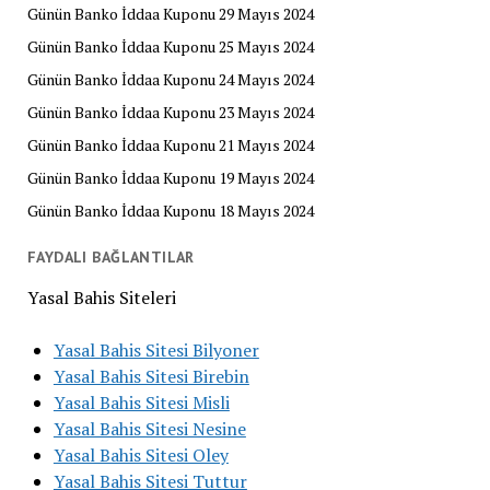
Günün Banko İddaa Kuponu 29 Mayıs 2024
Günün Banko İddaa Kuponu 25 Mayıs 2024
Günün Banko İddaa Kuponu 24 Mayıs 2024
Günün Banko İddaa Kuponu 23 Mayıs 2024
Günün Banko İddaa Kuponu 21 Mayıs 2024
Günün Banko İddaa Kuponu 19 Mayıs 2024
Günün Banko İddaa Kuponu 18 Mayıs 2024
FAYDALI BAĞLANTILAR
Yasal Bahis Siteleri
Yasal Bahis Sitesi Bilyoner
Yasal Bahis Sitesi Birebin
Yasal Bahis Sitesi Misli
Yasal Bahis Sitesi Nesine
Yasal Bahis Sitesi Oley
Yasal Bahis Sitesi Tuttur