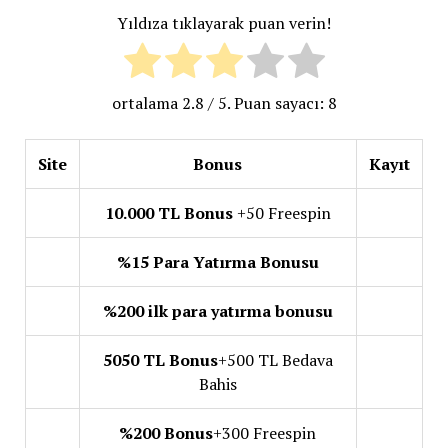
Yıldıza tıklayarak puan verin!
ortalama
2.8
/ 5. Puan sayacı:
8
Site
Bonus
Kayıt
10.000 TL Bonus
+50 Freespin
%15 Para Yatırma Bonusu
%200 ilk para yatırma bonusu
5050 TL Bonus
+500 TL Bedava
Bahis
%200 Bonus
+300 Freespin