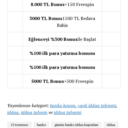
8.000 TL Bonus
+150 Freespin
3000 TL Bonus
1500 TL Bedava
Bahis
Eğlenceyi %300 Bonus
ile Başlat
%100 ilk para yatırma bonusu
%100 ilk para yatırma bonusu
5000 TL Bonus
+300 Freespin
Yayımlanan kategori:
banko kupon
,
canlı iddaa tahmini
,
iddaa
,
iddaa tahmin
ve
iddaa tahmini
13 temmuz
banko
günün banko iddaa kuponları
iddaa