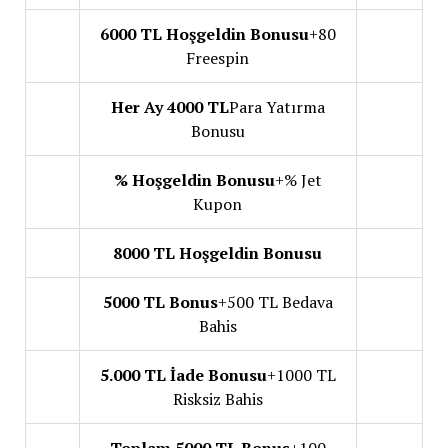
6000 TL Hoşgeldin Bonusu
+80
Freespin
Her Ay 4000 TL
Para Yatırma
Bonusu
% Hoşgeldin Bonusu
+% Jet
Kupon
8000 TL Hoşgeldin Bonusu
5000 TL Bonus
+500 TL Bedava
Bahis
5.000 TL İade Bonusu
+1000 TL
Risksiz Bahis