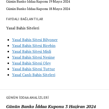
Günün Banko İddaa Kuponu 19 Mayıs 2024
Günün Banko İddaa Kuponu 18 Mayıs 2024
FAYDALI BAĞLANTILAR
Yasal Bahis Siteleri
Yasal Bahis Sitesi Bilyoner
Yasal Bahis Sitesi Birebin
Yasal Bahis Sitesi Misli
Yasal Bahis Sitesi Nesine
Yasal Bahis Sitesi Oley
Yasal Bahis Sitesi Tuttur
Yasal Canlı Bahis Siteleri
GÜNÜN İDDAA ANALIZLERI
Günün Banko İddaa Kuponu 3 Haziran 2024