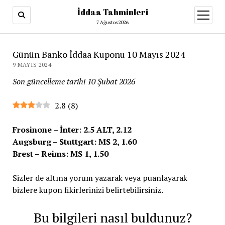
İddaa Tahminleri
menüy
aç
7 Ağustos 2026
Günün Banko İddaa Kuponu 10 Mayıs 2024
9 MAYIS 2024
Son güncelleme tarihi 10 Şubat 2026
2.8
(
8
)
Frosinone – İnter: 2.5 ALT, 2.12
Augsburg – Stuttgart: MS 2, 1.60
Brest – Reims: MS 1, 1.50
Sizler de altına yorum yazarak veya puanlayarak
bizlere kupon fikirlerinizi belirtebilirsiniz.
Bu bilgileri nasıl buldunuz?