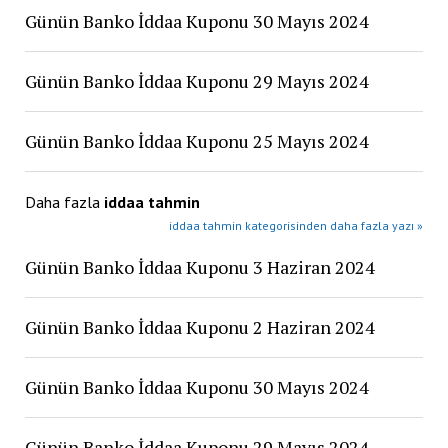
Günün Banko İddaa Kuponu 30 Mayıs 2024
Günün Banko İddaa Kuponu 29 Mayıs 2024
Günün Banko İddaa Kuponu 25 Mayıs 2024
Daha fazla
iddaa tahmin
iddaa tahmin kategorisinden daha fazla yazı »
Günün Banko İddaa Kuponu 3 Haziran 2024
Günün Banko İddaa Kuponu 2 Haziran 2024
Günün Banko İddaa Kuponu 30 Mayıs 2024
Günün Banko İddaa Kuponu 29 Mayıs 2024