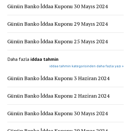
Günün Banko İddaa Kuponu 30 Mayıs 2024
Günün Banko İddaa Kuponu 29 Mayıs 2024
Günün Banko İddaa Kuponu 25 Mayıs 2024
Daha fazla
iddaa tahmin
iddaa tahmin kategorisinden daha fazla yazı »
Günün Banko İddaa Kuponu 3 Haziran 2024
Günün Banko İddaa Kuponu 2 Haziran 2024
Günün Banko İddaa Kuponu 30 Mayıs 2024
Günün Banko İddaa Kuponu 29 Mayıs 2024