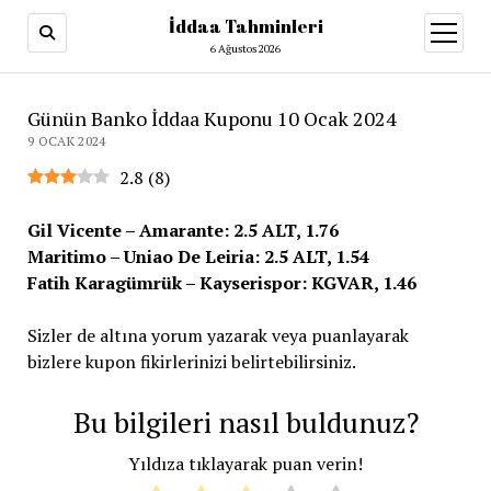
İddaa Tahminleri
menüy
aç
6 Ağustos 2026
Günün Banko İddaa Kuponu 10 Ocak 2024
9 OCAK 2024
2.8
(
8
)
Gil Vicente – Amarante: 2.5 ALT, 1.76
Maritimo – Uniao De Leiria: 2.5 ALT, 1.54
Fatih Karagümrük – Kayserispor: KGVAR, 1.46
Sizler de altına yorum yazarak veya puanlayarak
bizlere kupon fikirlerinizi belirtebilirsiniz.
Bu bilgileri nasıl buldunuz?
Yıldıza tıklayarak puan verin!