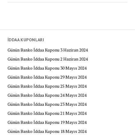
İDDAA KUPONLARI
Günün Banko İddaa Kuponu 3 Haziran 2024
Günün Banko İddaa Kuponu 2 Haziran 2024
Günün Banko İddaa Kuponu 30 Mayıs 2024
Günün Banko İddaa Kuponu 29 Mayıs 2024
Günün Banko İddaa Kuponu 25 Mayıs 2024
Günün Banko İddaa Kuponu 24 Mayıs 2024
Günün Banko İddaa Kuponu 23 Mayıs 2024
Günün Banko İddaa Kuponu 21 Mayıs 2024
Günün Banko İddaa Kuponu 19 Mayıs 2024
Günün Banko İddaa Kuponu 18 Mayıs 2024