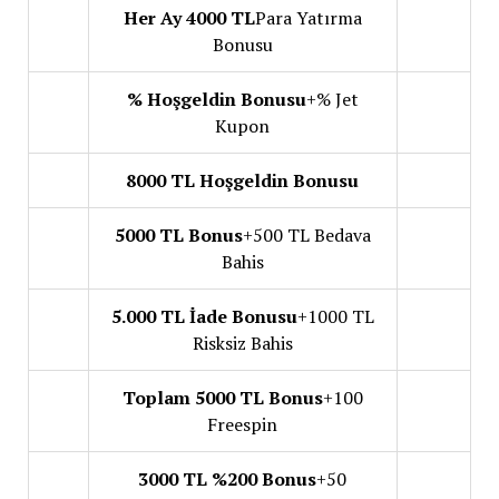
Her Ay 4000 TL
Para Yatırma
Bonusu
% Hoşgeldin Bonusu
+% Jet
Kupon
8000 TL Hoşgeldin Bonusu
5000 TL Bonus
+500 TL Bedava
Bahis
5.000 TL İade Bonusu
+1000 TL
Risksiz Bahis
Toplam 5000 TL Bonus
+100
Freespin
3000 TL %200 Bonus
+50