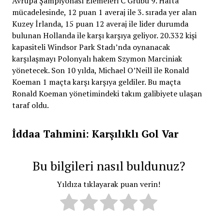
Avrupa Şampiyonası Elemeleri C Grubu 9. Hafta
mücadelesinde, 12 puan 1 averaj ile 3. sırada yer alan
Kuzey İrlanda, 15 puan 12 averaj ile lider durumda
bulunan Hollanda ile karşı karşıya geliyor. 20.332 kişi
kapasiteli Windsor Park Stadı’nda oynanacak
karşılaşmayı Polonyalı hakem Szymon Marciniak
yönetecek. Son 10 yılda, Michael O’Neill ile Ronald
Koeman 1 maçta karşı karşıya geldiler. Bu maçta
Ronald Koeman yönetimindeki takım galibiyete ulaşan
taraf oldu.
İddaa Tahmini: Karşılıklı Gol Var
Bu bilgileri nasıl buldunuz?
Yıldıza tıklayarak puan verin!