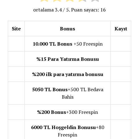
ortalama
3.4
/ 5. Puan sayacı:
16
Site
Bonus
Kayıt
10.000 TL Bonus
+50 Freespin
%15 Para Yatırma Bonusu
%200 ilk para yatırma bonusu
5050 TL Bonus
+500 TL Bedava
Bahis
%200 Bonus
+300 Freespin
6000 TL Hoşgeldin Bonusu
+80
Freespin