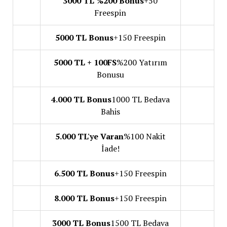
3000 TL %200 Bonus
+50
Freespin
5000 TL Bonus
+150 Freespin
5000 TL + 100FS
%200 Yatırım
Bonusu
4.000 TL Bonus
1000 TL Bedava
Bahis
5.000 TL'ye Varan
%100 Nakit
İade!
6.500 TL Bonus
+150 Freespin
8.000 TL Bonus
+150 Freespin
3000 TL Bonus
1500 TL Bedava