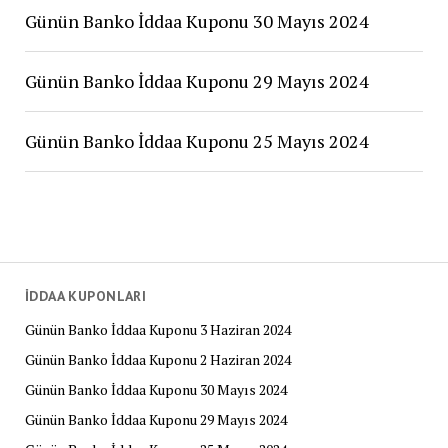
Günün Banko İddaa Kuponu 30 Mayıs 2024
Günün Banko İddaa Kuponu 29 Mayıs 2024
Günün Banko İddaa Kuponu 25 Mayıs 2024
İDDAA KUPONLARI
Günün Banko İddaa Kuponu 3 Haziran 2024
Günün Banko İddaa Kuponu 2 Haziran 2024
Günün Banko İddaa Kuponu 30 Mayıs 2024
Günün Banko İddaa Kuponu 29 Mayıs 2024