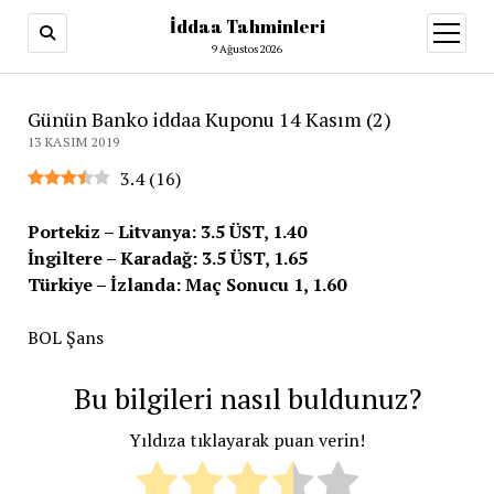
İddaa Tahminleri
menüy
aç
9 Ağustos 2026
Günün Banko iddaa Kuponu 14 Kasım (2)
13 KASIM 2019
3.4
(
16
)
Portekiz – Litvanya: 3.5 ÜST, 1.40
İngiltere – Karadağ: 3.5 ÜST, 1.65
Türkiye – İzlanda: Maç Sonucu 1, 1.60
BOL Şans
Bu bilgileri nasıl buldunuz?
Yıldıza tıklayarak puan verin!