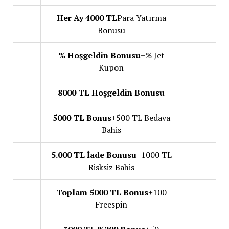
Her Ay 4000 TL
Para Yatırma
Bonusu
% Hoşgeldin Bonusu
+% Jet
Kupon
8000 TL Hoşgeldin Bonusu
5000 TL Bonus
+500 TL Bedava
Bahis
5.000 TL İade Bonusu
+1000 TL
Risksiz Bahis
Toplam 5000 TL Bonus
+100
Freespin