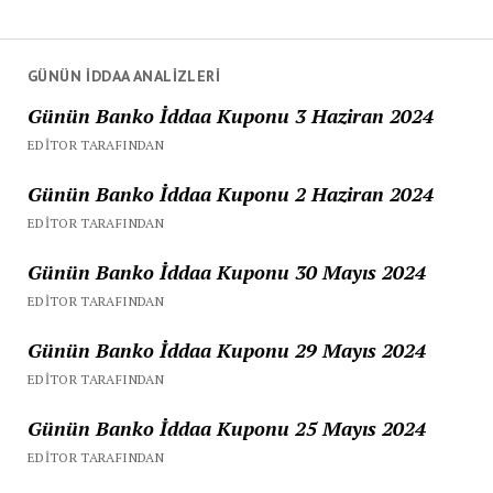
GÜNÜN İDDAA ANALIZLERI
Günün Banko İddaa Kuponu 3 Haziran 2024
EDITOR TARAFINDAN
Günün Banko İddaa Kuponu 2 Haziran 2024
EDITOR TARAFINDAN
Günün Banko İddaa Kuponu 30 Mayıs 2024
EDITOR TARAFINDAN
Günün Banko İddaa Kuponu 29 Mayıs 2024
EDITOR TARAFINDAN
Günün Banko İddaa Kuponu 25 Mayıs 2024
EDITOR TARAFINDAN