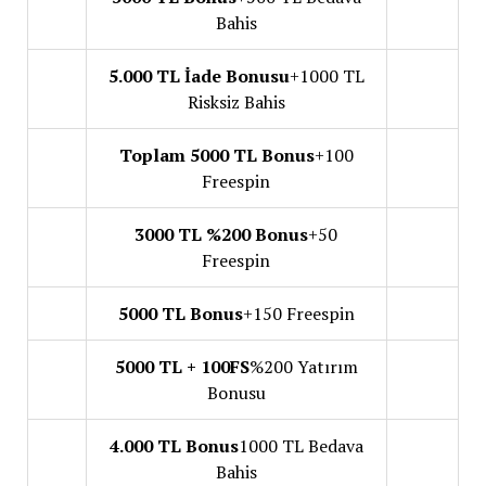
Bahis
5.000 TL İade Bonusu
+1000 TL
Risksiz Bahis
Toplam 5000 TL Bonus
+100
Freespin
3000 TL %200 Bonus
+50
Freespin
5000 TL Bonus
+150 Freespin
5000 TL + 100FS
%200 Yatırım
Bonusu
4.000 TL Bonus
1000 TL Bedava
Bahis