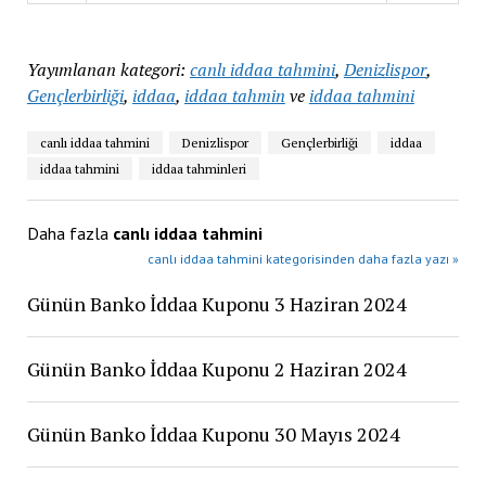
Yayımlanan kategori:
canlı iddaa tahmini
,
Denizlispor
,
Gençlerbirliği
,
iddaa
,
iddaa tahmin
ve
iddaa tahmini
canlı iddaa tahmini
Denizlispor
Gençlerbirliği
iddaa
iddaa tahmini
iddaa tahminleri
Daha fazla
canlı iddaa tahmini
canlı iddaa tahmini kategorisinden daha fazla yazı »
Günün Banko İddaa Kuponu 3 Haziran 2024
Günün Banko İddaa Kuponu 2 Haziran 2024
Günün Banko İddaa Kuponu 30 Mayıs 2024