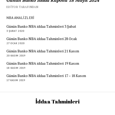
EDITOR TARAFINDAN
NBA ANALIZLERI
Günün Banko NBA iddaa Tahminleri 3 Şubat
3 ŞUBAT 2020
Günün Banko NBA iddaa Tahminleri 28 Ocak
27 OCAK 2020
Günün Banko NBA iddaa Tahminleri 21 Kasım
20 KASIM 2019
Günün Banko NBA iddaa Tahminleri 19 Kasım
18 KASIM 2019
Günün Banko NBA iddaa Tahminleri 17 – 18 Kasım
17 KASIM 2019
İddaa Tahminleri