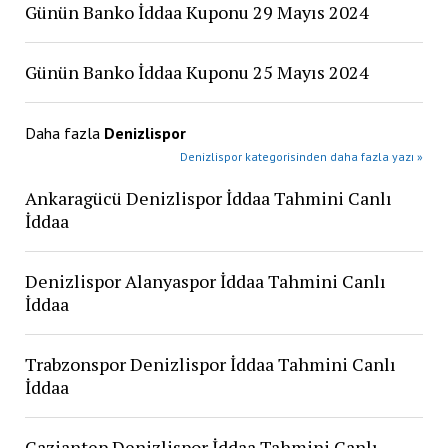
Günün Banko İddaa Kuponu 29 Mayıs 2024
Günün Banko İddaa Kuponu 25 Mayıs 2024
Daha fazla
Denizlispor
Denizlispor kategorisinden daha fazla yazı »
Ankaragücü Denizlispor İddaa Tahmini Canlı
İddaa
Denizlispor Alanyaspor İddaa Tahmini Canlı
İddaa
Trabzonspor Denizlispor İddaa Tahmini Canlı
İddaa
Gaziantep Denizlispor İddaa Tahmini Canlı