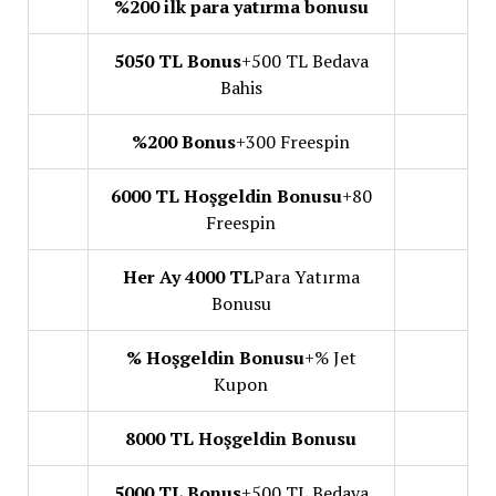
%200 ilk para yatırma bonusu
5050 TL Bonus
+500 TL Bedava
Bahis
%200 Bonus
+300 Freespin
6000 TL Hoşgeldin Bonusu
+80
Freespin
Her Ay 4000 TL
Para Yatırma
Bonusu
% Hoşgeldin Bonusu
+% Jet
Kupon
8000 TL Hoşgeldin Bonusu
5000 TL Bonus
+500 TL Bedava