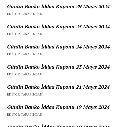
Günün Banko İddaa Kuponu 29 Mayıs 2024
EDITOR TARAFINDAN
Günün Banko İddaa Kuponu 25 Mayıs 2024
EDITOR TARAFINDAN
Günün Banko İddaa Kuponu 24 Mayıs 2024
EDITOR TARAFINDAN
Günün Banko İddaa Kuponu 23 Mayıs 2024
EDITOR TARAFINDAN
Günün Banko İddaa Kuponu 21 Mayıs 2024
EDITOR TARAFINDAN
Günün Banko İddaa Kuponu 19 Mayıs 2024
EDITOR TARAFINDAN
Günün Banko İddaa Kuponu 18 Mayıs 2024