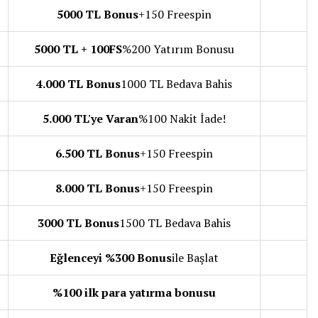
5000 TL Bonus
+150 Freespin
5000 TL + 100FS
%200 Yatırım Bonusu
4.000 TL Bonus
1000 TL Bedava Bahis
5.000 TL'ye Varan
%100 Nakit İade!
6.500 TL Bonus
+150 Freespin
8.000 TL Bonus
+150 Freespin
3000 TL Bonus
1500 TL Bedava Bahis
Eğlenceyi %300 Bonus
ile Başlat
%100 ilk para yatırma bonusu