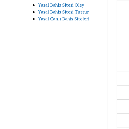
Yasal Bahis Sitesi Oley
Yasal Bahis Sitesi Tuttur
Yasal Canlı Bahis Siteleri