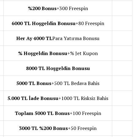
%200 Bonus
+300 Freespin
6000 TL Hoşgeldin Bonusu
+80 Freespin
Her Ay 4000 TL
Para Yatırma Bonusu
% Hoşgeldin Bonusu
+% Jet Kupon
8000 TL Hoşgeldin Bonusu
5000 TL Bonus
+500 TL Bedava Bahis
5.000 TL İade Bonusu
+1000 TL Risksiz Bahis
Toplam 5000 TL Bonus
+100 Freespin
3000 TL %200 Bonus
+50 Freespin