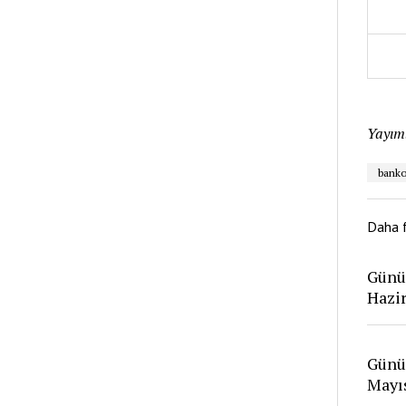
Yayım
bank
Daha 
Günü
Hazi
Günü
Mayı