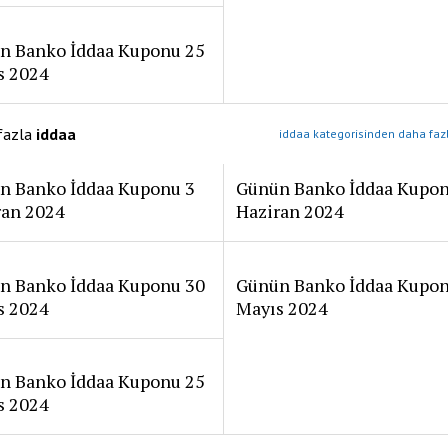
n Banko İddaa Kuponu 25
s 2024
fazla
iddaa
iddaa kategorisinden daha fazl
n Banko İddaa Kuponu 3
Günün Banko İddaa Kupon
ran 2024
Haziran 2024
n Banko İddaa Kuponu 30
Günün Banko İddaa Kupon
s 2024
Mayıs 2024
n Banko İddaa Kuponu 25
s 2024