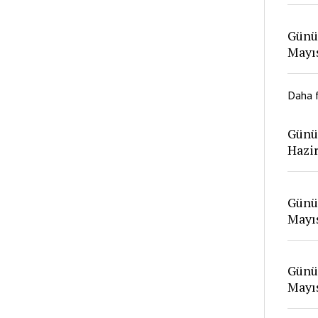
Günü
Mayı
Daha 
Günü
Hazi
Günü
Mayı
Günü
Mayı