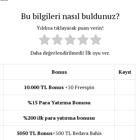
Bu bilgileri nasıl buldunuz?
Yıldıza tıklayarak puan verin!
Daha değerlendirilmedi! İlk oyu ver.
Bonus
Kayıt
10.000 TL Bonus
+50 Freespin
%15 Para Yatırma Bonusu
%200 ilk para yatırma bonusu
5050 TL Bonus
+500 TL Bedava Bahis