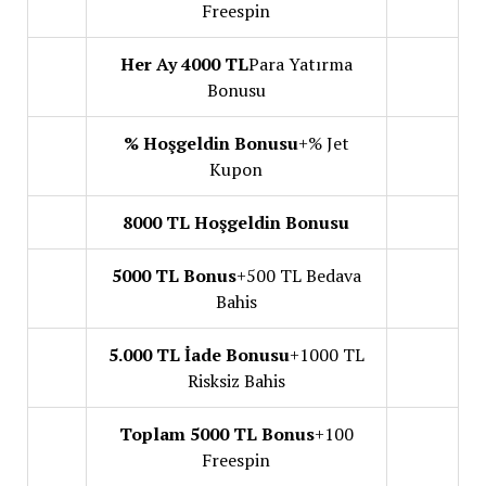
Freespin
Her Ay 4000 TL
Para Yatırma
Bonusu
% Hoşgeldin Bonusu
+% Jet
Kupon
8000 TL Hoşgeldin Bonusu
5000 TL Bonus
+500 TL Bedava
Bahis
5.000 TL İade Bonusu
+1000 TL
Risksiz Bahis
Toplam 5000 TL Bonus
+100
Freespin