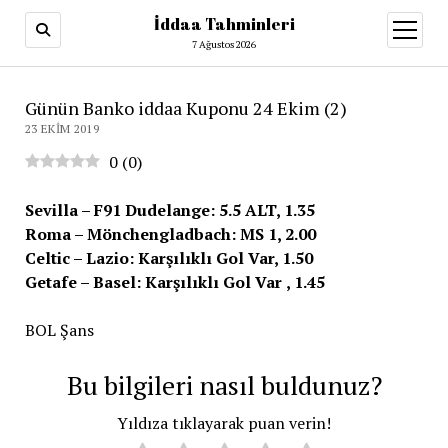
İddaa Tahminleri
menüy
aç
7 Ağustos 2026
Günün Banko iddaa Kuponu 24 Ekim (2)
23 EKIM 2019
0
(
0
)
Sevilla – F91 Dudelange: 5.5 ALT, 1.35
Roma – Mönchengladbach: MS 1, 2.00
Celtic – Lazio: Karşılıklı Gol Var, 1.50
Getafe – Basel: Karşılıklı Gol Var
, 1.45
BOL Şans
Bu bilgileri nasıl buldunuz?
Yıldıza tıklayarak puan verin!