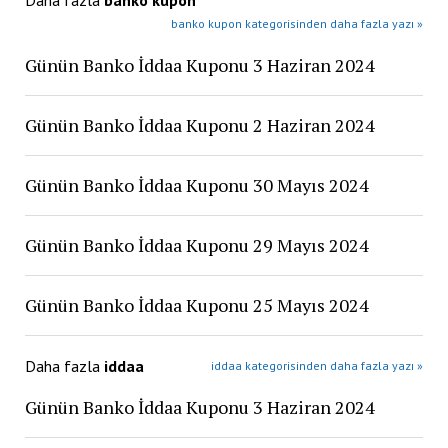
Daha fazla
banko kupon
banko kupon kategorisinden daha fazla yazı »
Günün Banko İddaa Kuponu 3 Haziran 2024
Günün Banko İddaa Kuponu 2 Haziran 2024
Günün Banko İddaa Kuponu 30 Mayıs 2024
Günün Banko İddaa Kuponu 29 Mayıs 2024
Günün Banko İddaa Kuponu 25 Mayıs 2024
Daha fazla
iddaa
iddaa kategorisinden daha fazla yazı »
Günün Banko İddaa Kuponu 3 Haziran 2024