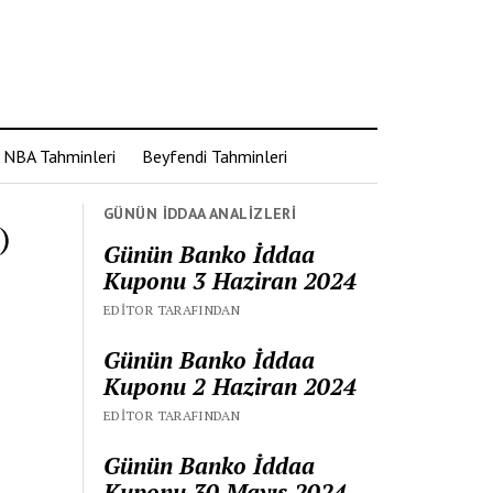
NBA Tahminleri
Beyfendi Tahminleri
GÜNÜN İDDAA ANALIZLERI
)
Günün Banko İddaa
Kuponu 3 Haziran 2024
EDITOR TARAFINDAN
Günün Banko İddaa
Kuponu 2 Haziran 2024
EDITOR TARAFINDAN
Günün Banko İddaa
Kuponu 30 Mayıs 2024