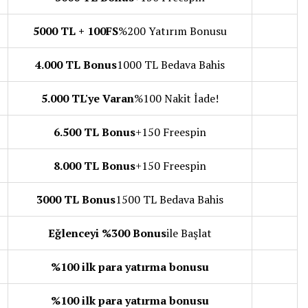
5000 TL + 100FS
%200 Yatırım Bonusu
4.000 TL Bonus
1000 TL Bedava Bahis
5.000 TL'ye Varan
%100 Nakit İade!
6.500 TL Bonus
+150 Freespin
8.000 TL Bonus
+150 Freespin
3000 TL Bonus
1500 TL Bedava Bahis
Eğlenceyi %300 Bonus
ile Başlat
%100 ilk para yatırma bonusu
%100 ilk para yatırma bonusu