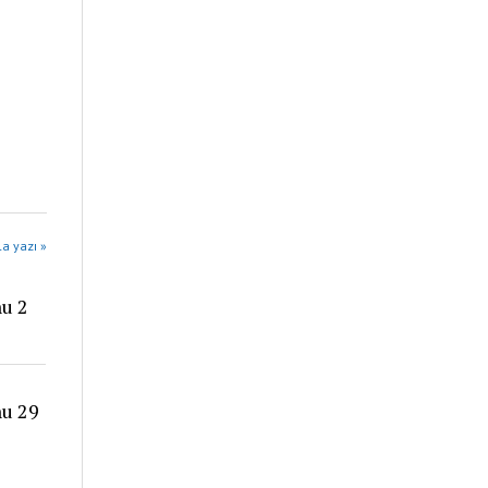
a yazı »
u 2
u 29