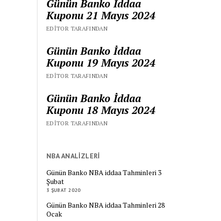
Günün Banko İddaa
Kuponu 21 Mayıs 2024
EDITOR TARAFINDAN
Günün Banko İddaa
Kuponu 19 Mayıs 2024
EDITOR TARAFINDAN
Günün Banko İddaa
Kuponu 18 Mayıs 2024
EDITOR TARAFINDAN
NBA ANALIZLERI
Günün Banko NBA iddaa Tahminleri 3
Şubat
3 ŞUBAT 2020
Günün Banko NBA iddaa Tahminleri 28
Ocak