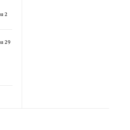
u 2
u 29