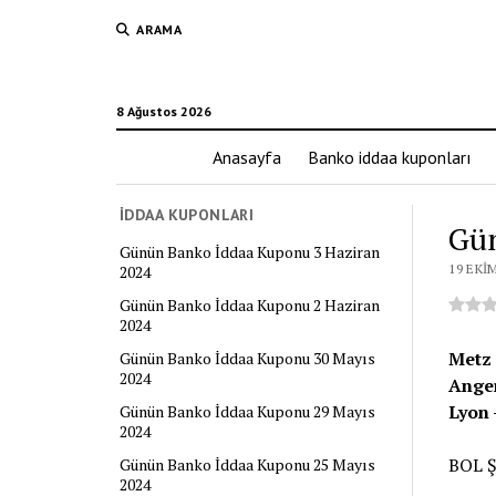
ARAMA
8 Ağustos 2026
Anasayfa
Banko iddaa kuponları
İDDAA KUPONLARI
Gün
Günün Banko İddaa Kuponu 3 Haziran
19 EKI
2024
Günün Banko İddaa Kuponu 2 Haziran
2024
Metz 
Günün Banko İddaa Kuponu 30 Mayıs
2024
Anger
Lyon 
Günün Banko İddaa Kuponu 29 Mayıs
2024
BOL 
Günün Banko İddaa Kuponu 25 Mayıs
2024